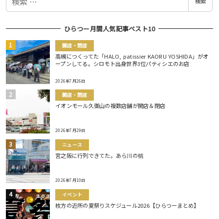
検索
索
ひらつー月間人気記事ベスト10
開店・閉店
高槻につくってた「HALO, patissier KAORU YOSHIDA」がオ
ープンしてる。シロモト出身世界3位パティシエのお店
2026年7月26日
開店・閉店
イオンモール久御山の複数店舗が開店＆閉店
2026年7月29日
ニュース
宮之阪に行列できてた。あら川の桃
2026年7月10日
イベント
枚方の近所の夏祭りスケジュール2026【ひらつーまとめ】