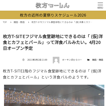
MENU
枚方の近所の夏祭りスケジュール2026
TOP
開店・閉店
枚方T-SITEフジマル食堂跡地にできるのは「 (仮)洋食とカフェとバール」って洋食バルみたい。4月20日オープン予定
枚方T-SITEフジマル食堂跡地にできるのは「 (仮)洋
食とカフェとバール」って洋食バルみたい。4月20
日オープン予定
著者
投稿日
カテゴリー
2021年3月2日 21:00
ガーサン＠ひらつー
開店・閉店
枚方T-SITE1階のフジマル食堂跡地にできるのは「 (仮)洋
食とカフェとバール」という洋食バルのようです。