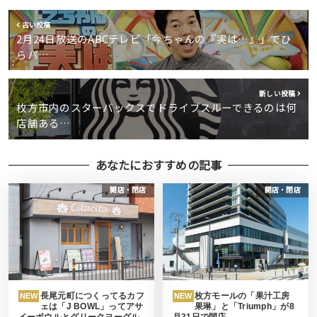
古い投稿
2月24日放送のABCテレビ「今ちゃんの『実は…』」でひ
らパ…
新しい投稿
枚方市内のスターバックスでドライブスルーできるのは何
店舗ある…
あなたにおすすめの記事
開店・閉店
開店・閉店
長尾元町につくってるカフ
枚方モールの「果汁工房
NEW
NEW
ェは「J BOWL」ってアサ
果琳」と「Triumph」が8
イーボウルとグリークヨーグル
月31日で閉店