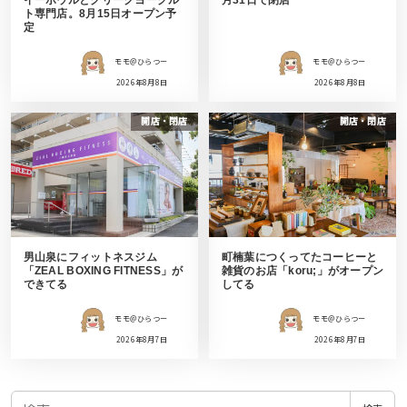
ト専門店。8月15日オープン予
定
モモ＠ひらつー
モモ＠ひらつー
2026年8月8日
2026年8月8日
開店・閉店
開店・閉店
男山泉にフィットネスジム
町楠葉につくってたコーヒーと
「ZEAL BOXING FITNESS」が
雑貨のお店「koru;」がオープン
できてる
してる
モモ＠ひらつー
モモ＠ひらつー
2026年8月7日
2026年8月7日
検