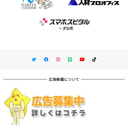
Twitter
Facebook
Instagram
LINE
You Tube
TikTok
広告掲載について