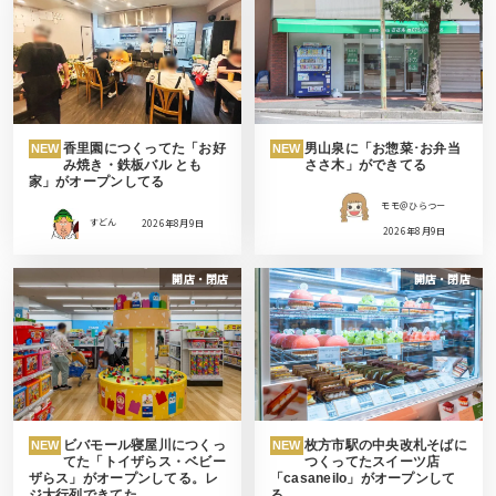
香里園につくってた「お好
男山泉に「お惣菜･お弁当
NEW
NEW
み焼き・鉄板バル とも
ささ木」ができてる
家」がオープンしてる
モモ＠ひらつー
すどん
2026年8月9日
2026年8月9日
開店・閉店
開店・閉店
ビバモール寝屋川につくっ
枚方市駅の中央改札そばに
NEW
NEW
てた「トイザらス・ベビー
つくってたスイーツ店
ザらス」がオープンしてる。レ
「casaneilo」がオープンして
ジ大行列できてた
る