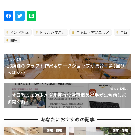
インド料理
トゥルシマハル
星ヶ丘・村野エリア
星丘
開店
古い投稿
13店舗のクラフト作家＆ワークショップが集合！第1回ひ
らばマ…
新しい投稿
リオ五輪で柔道銅メダル獲得の近藤亜美選手が試合前に必
ず聞く曲…
あなたにおすすめの記事
開店・閉店
開店・閉店