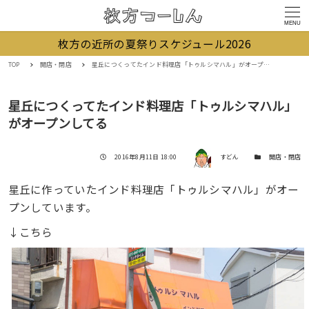
MENU
枚方の近所の夏祭りスケジュール2026
TOP
開店・閉店
星丘につくってたインド料理店「トゥルシマハル」がオープンしてる
星丘につくってたインド料理店「トゥルシマハル」
がオープンしてる
著者
投稿日
カテゴリー
2016年8月11日 18:00
すどん
開店・閉店
星丘に作っていたインド料理店「トゥルシマハル」がオー
プンしています。
↓こちら