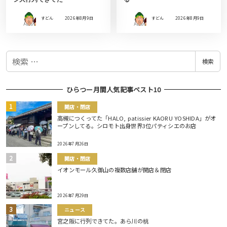
すどん
2026年8月9日
すどん
2026年8月9日
検
検索
索
ひらつー月間人気記事ベスト10
開店・閉店
高槻につくってた「HALO, patissier KAORU YOSHIDA」がオ
ープンしてる。シロモト出身世界3位パティシエのお店
2026年7月26日
開店・閉店
イオンモール久御山の複数店舗が開店＆閉店
2026年7月29日
ニュース
宮之阪に行列できてた。あら川の桃