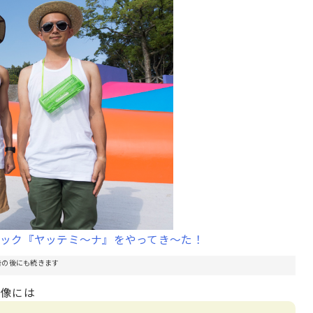
チック『ヤッテミ〜ナ』をやってき〜た！
告の後にも続きます
画像には