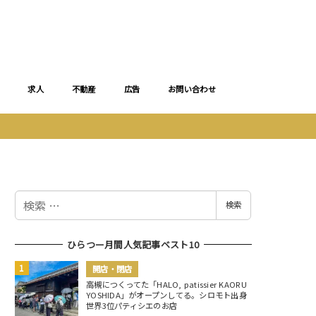
求人
不動産
広告
お問い合わせ
検
検索
索
ひらつー月間人気記事ベスト10
開店・閉店
高槻につくってた「HALO, patissier KAORU
YOSHIDA」がオープンしてる。シロモト出身
世界3位パティシエのお店