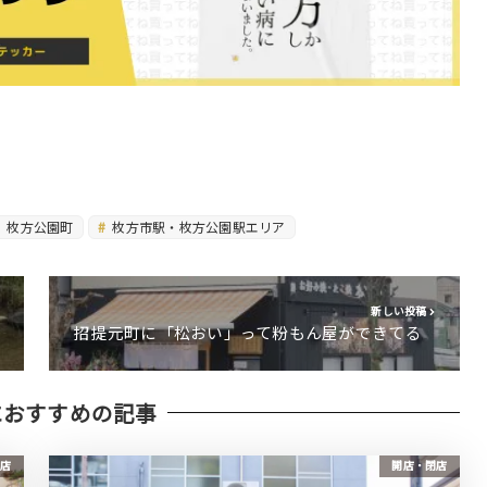
枚方公園町
枚方市駅・枚方公園駅エリア
新しい投稿
招提元町に「松おい」って粉もん屋ができてる
におすすめの記事
店
開店・閉店