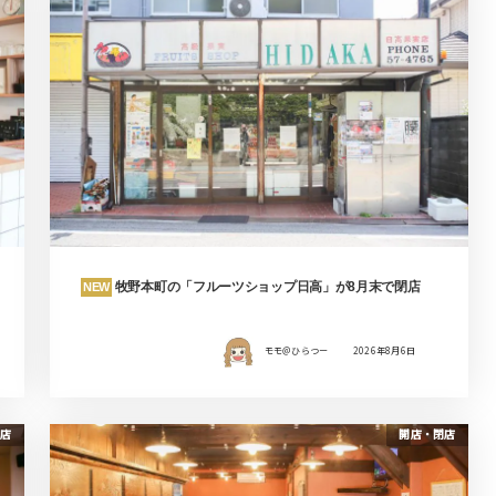
牧野本町の「フルーツショップ日高」が8月末で閉店
NEW
モモ＠ひらつー
2026年8月6日
店
開店・閉店