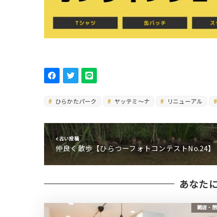
ひらかたパーク
ヤッテミ〜ナ
リニューアル
古い投稿
仲良く散歩【ひらつーフォトコンテストNo.24】
あなた
開店・閉