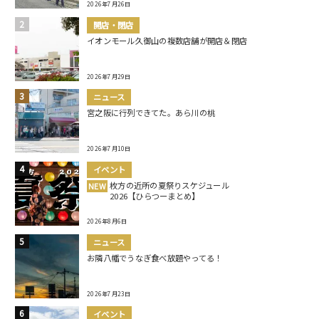
2026年7月26日
開店・閉店
イオンモール久御山の複数店舗が開店＆閉店
2026年7月29日
ニュース
宮之阪に行列できてた。あら川の桃
2026年7月10日
イベント
枚方の近所の夏祭りスケジュール
NEW
2026【ひらつーまとめ】
2026年8月6日
ニュース
お隣八幡でうなぎ食べ放題やってる！
2026年7月23日
イベント