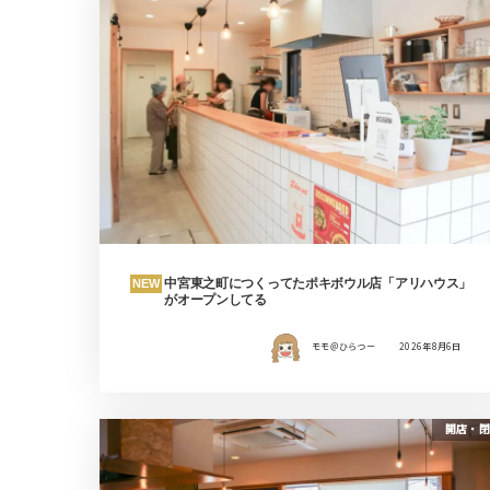
中宮東之町につくってたポキボウル店「アリハウス」
NEW
がオープンしてる
モモ＠ひらつー
2026年8月6日
開店・閉