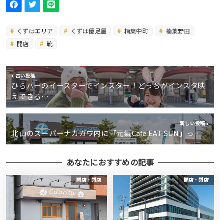
くずはエリア
くずは優足屋
楠葉中町
楠葉野田
開店
靴
古い投稿
ひらパーのイースターでインスター！どっちがインスタ映
えできる…
新しい投稿
北山のスーパーナカガワ内に「元氣Cafe EAT SUN」っ…
あなたにおすすめの記事
開店・閉店
開店・閉店