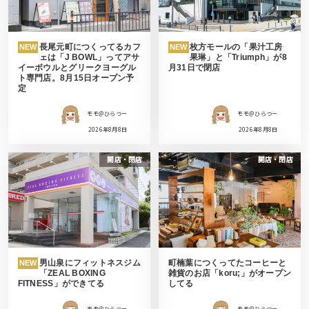
長尾元町につくってるカフ
枚方モールの「果汁工房
NEW
NEW
ェは「J BOWL」ってアサ
果琳」と「Triumph」が8
イーボウルとグリークヨーグル
月31日で閉店
ト専門店。8月15日オープン予
定
モモ＠ひらつー
モモ＠ひらつー
2026年8月8日
2026年8月8日
開店・閉店
開店・閉店
男山泉にフィットネスジム
町楠葉につくってたコーヒーと
NEW
「ZEAL BOXING
雑貨のお店「koru;」がオープン
FITNESS」ができてる
してる
モモ＠ひらつー
モモ＠ひらつー