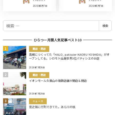
2026年8月7日
2026年8月7日
検
検索
索
ひらつー月間人気記事ベスト10
開店・閉店
高槻につくってた「HALO, patissier KAORU YOSHIDA」がオ
ープンしてる。シロモト出身世界3位パティシエのお店
2026年7月26日
開店・閉店
イオンモール久御山の複数店舗が開店＆閉店
2026年7月29日
ニュース
宮之阪に行列できてた。あら川の桃