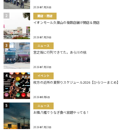
2026年7月26日
開店・閉店
イオンモール久御山の複数店舗が開店＆閉店
2026年7月29日
ニュース
宮之阪に行列できてた。あら川の桃
2026年7月10日
イベント
枚方の近所の夏祭りスケジュール2026【ひらつーまとめ】
2026年8月6日
ニュース
お隣八幡でうなぎ食べ放題やってる！
2026年7月23日