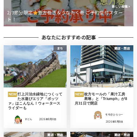
新しい投稿
2/3節分限定
恵方巻き＆うなたく巻 ご予約受付スター
ト！
あなたにおすすめの記事
まち
開店・閉店
打上川治水緑地につくって
枚方モールの「果汁工房
NEW
NEW
た水遊びエリア「ポッツ
果琳」と「Triumph」が8
ァ」はこんなん！ウォータース
月31日で閉店
ライダーも
モモ＠ひらつー
すどん
2026年8月8日
2026年8月8日
開店・閉店
開店・閉店