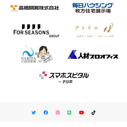
Twitter
Facebook
Instagram
LINE
You Tube
TikTok