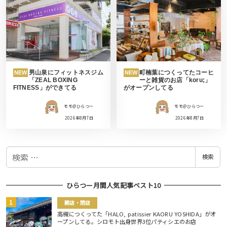
男山泉にフィットネスジム
町楠葉につくってたコーヒ
NEW
NEW
「ZEAL BOXING
ーと雑貨のお店「koru;」
FITNESS」ができてる
がオープンしてる
モモ＠ひらつー
モモ＠ひらつー
2026年8月7日
2026年8月7日
検
検索
索
ひらつー月間人気記事ベスト10
開店・閉店
高槻につくってた「HALO, patissier KAORU YOSHIDA」がオ
ープンしてる。シロモト出身世界3位パティシエのお店