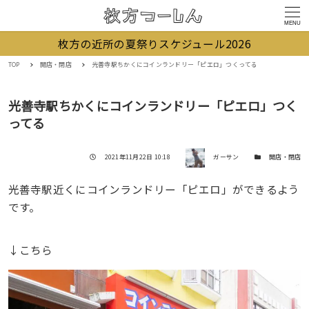
MENU
枚方の近所の夏祭りスケジュール2026
TOP
開店・閉店
光善寺駅ちかくにコインランドリー「ピエロ」つくってる
光善寺駅ちかくにコインランドリー「ピエロ」つく
ってる
著者
投稿日
カテゴリー
2021年11月22日 10:18
ガーサン
開店・閉店
光善寺駅近くにコインランドリー「ピエロ」ができるよう
です。
↓こちら