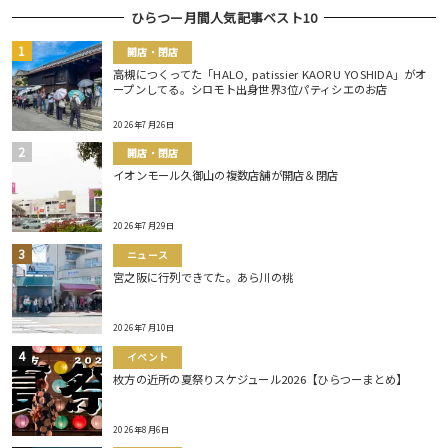
ひらつー月間人気記事ベスト10
開店・閉店
高槻につくってた「HALO, patissier KAORU YOSHIDA」がオ
ープンしてる。シロモト出身世界3位パティシエのお店
2026年7月26日
開店・閉店
イオンモール久御山の複数店舗が開店＆閉店
2026年7月29日
ニュース
宮之阪に行列できてた。あら川の桃
2026年7月10日
イベント
枚方の近所の夏祭りスケジュール2026【ひらつーまとめ】
2026年8月6日