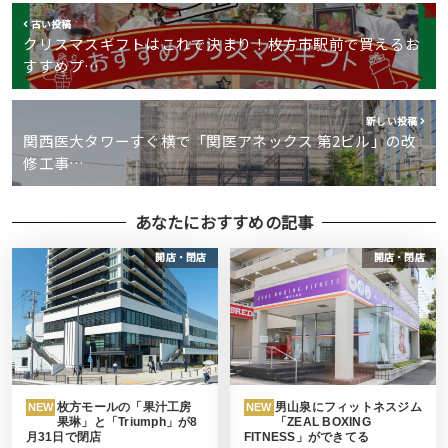
古い投稿
クリスマスギフトはこれで決まり！枚方市駅前で買えるお
すすめプ…
新しい投稿
関西医大タワーすぐ横で「関医アネックス 第2ビル」の改
修工事…
あなたにおすすめの記事
開店・閉店
開店・閉店
枚方モールの「果汁工房
男山泉にフィットネスジム
NEW
NEW
果琳」と「Triumph」が8
「ZEAL BOXING
月31日で閉店
FITNESS」ができてる