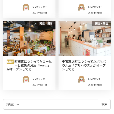
モモ＠ひらつー
モモ＠ひらつー
2026年8月8日
2026年8月7日
開店・閉店
開店・閉店
町楠葉につくってたコーヒ
中宮東之町につくってたポキボ
NEW
ーと雑貨のお店「koru;」
ウル店「アリハウス」がオープ
がオープンしてる
ンしてる
モモ＠ひらつー
モモ＠ひらつー
2026年8月7日
2026年8月6日
検
検索
索