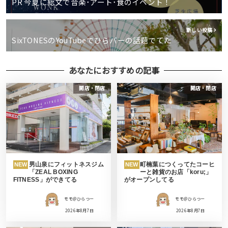
PR 今夏に総文で音楽･アート･食のイベント！
新しい投稿
SixTONESのYouTubeでひらパーの話題でてた
あなたにおすすめの記事
開店・閉店
開店・閉店
男山泉にフィットネスジム
町楠葉につくってたコーヒ
NEW
NEW
「ZEAL BOXING
ーと雑貨のお店「koru;」
FITNESS」ができてる
がオープンしてる
モモ＠ひらつー
モモ＠ひらつー
2026年8月7日
2026年8月7日