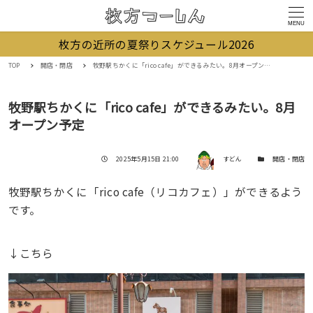
MENU
枚方の近所の夏祭りスケジュール2026
TOP
開店・閉店
牧野駅ちかくに「rico cafe」ができるみたい。8月オープン予定
牧野駅ちかくに「rico cafe」ができるみたい。8月
オープン予定
著者
投稿日
カテゴリー
2025年5月15日 21:00
すどん
開店・閉店
牧野駅ちかくに「rico cafe（リコカフェ）」ができるよう
です。
↓こちら