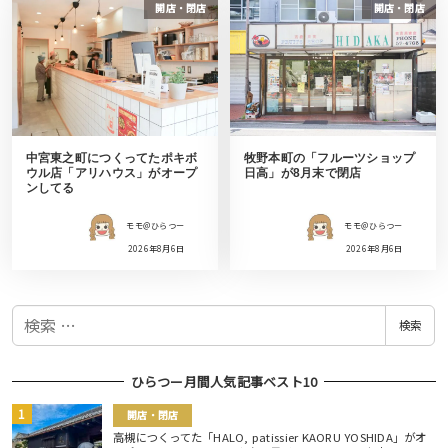
開店・閉店
開店・閉店
中宮東之町につくってたポキボ
牧野本町の「フルーツショップ
ウル店「アリハウス」がオープ
日高」が8月末で閉店
ンしてる
モモ＠ひらつー
モモ＠ひらつー
2026年8月6日
2026年8月6日
検
検索
索
ひらつー月間人気記事ベスト10
開店・閉店
高槻につくってた「HALO, patissier KAORU YOSHIDA」がオ