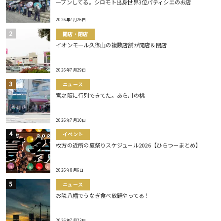
ープンしてる。シロモト出身世界3位パティシエのお店
2026年7月26日
開店・閉店
イオンモール久御山の複数店舗が開店＆閉店
2026年7月29日
ニュース
宮之阪に行列できてた。あら川の桃
2026年7月10日
イベント
枚方の近所の夏祭りスケジュール2026【ひらつーまとめ】
2026年8月6日
ニュース
お隣八幡でうなぎ食べ放題やってる！
2026年7月23日