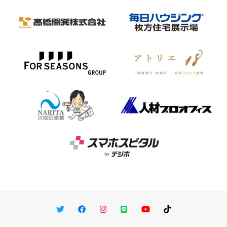
Twitter
Facebook
Instagram
LINE
You Tube
TikTok