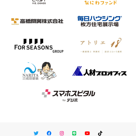
Twitter
Facebook
Instagram
LINE
You Tube
TikTok