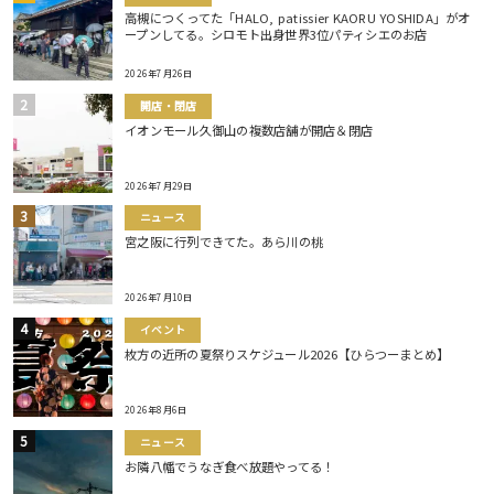
高槻につくってた「HALO, patissier KAORU YOSHIDA」がオ
ープンしてる。シロモト出身世界3位パティシエのお店
2026年7月26日
開店・閉店
イオンモール久御山の複数店舗が開店＆閉店
2026年7月29日
ニュース
宮之阪に行列できてた。あら川の桃
2026年7月10日
イベント
枚方の近所の夏祭りスケジュール2026【ひらつーまとめ】
2026年8月6日
ニュース
お隣八幡でうなぎ食べ放題やってる！