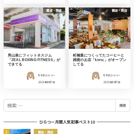
開店・閉店
開店・閉店
男山泉にフィットネスジム
町楠葉につくってたコーヒーと
「ZEAL BOXING FITNESS」が
雑貨のお店「koru;」がオープン
できてる
してる
モモ＠ひらつー
モモ＠ひらつー
2026年8月7日
2026年8月7日
検
検索
索
ひらつー月間人気記事ベスト10
開店・閉店