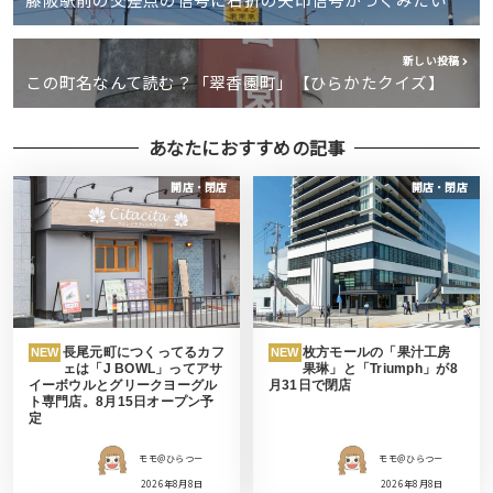
新しい投稿
この町名なんて読む？「翠香園町」【ひらかたクイズ】
あなたにおすすめの記事
開店・閉店
開店・閉店
長尾元町につくってるカフ
枚方モールの「果汁工房
NEW
NEW
ェは「J BOWL」ってアサ
果琳」と「Triumph」が8
イーボウルとグリークヨーグル
月31日で閉店
ト専門店。8月15日オープン予
定
モモ＠ひらつー
モモ＠ひらつー
2026年8月8日
2026年8月8日