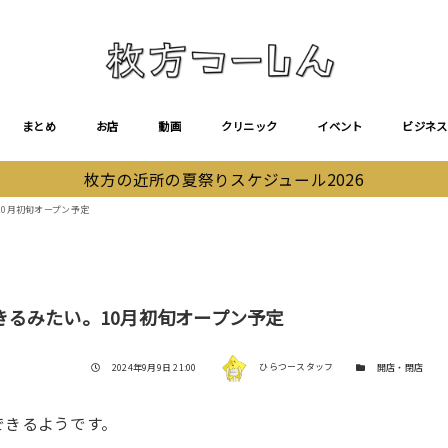
まとめ
お店
動画
クリニック
イベント
ビジネス
枚方の近所の夏祭りスケジュール2026
0月初旬オープン予定
るみたい。10月初旬オープン予定
著者
投稿日
カテゴリー
2024年9月9日 21:00
ひらつースタッフ
開店・閉店
できるようです。