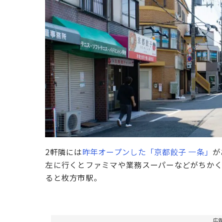
2軒隣には
昨年オープンした「京都餃子 一条」
が
左に行くとファミマや業務スーパーなどがちかく
ると枚方市駅。
広