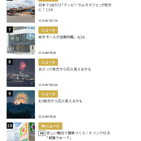
日本で1台だけ｢クッピーラムネカフェ｣が枚方
に！7/18
2026年7月17日
ニュース
枚方モールが全館休館。8/26
2026年8月3日
ニュース
あさって枚方から花火見えるかも
2026年7月20日
ニュース
8/5枚方から花火見えるかも
2026年8月2日
PRニュース
涼しい館内で健幸づくり！ドリンク付き
PR
｢避暑ウォーク｣