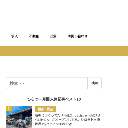
求人
不動産
広告
お問い合わせ
検
検索
索
ひらつー月間人気記事ベスト10
開店・閉店
高槻につくってた「HALO, patissier KAORU
YOSHIDA」がオープンしてる。シロモト出身
世界3位パティシエのお店