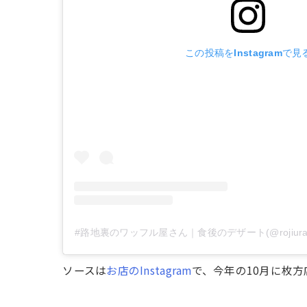
この投稿をInstagramで見
#路地裏のワッフル屋さん｜食後のデザート(@rojiura_
ソースは
お店のInstagram
で、今年の10月に枚