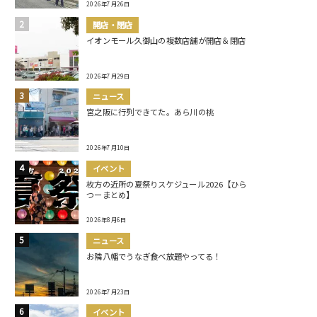
2026年7月26日
開店・閉店
イオンモール久御山の複数店舗が開店＆閉店
2026年7月29日
ニュース
宮之阪に行列できてた。あら川の桃
2026年7月10日
イベント
枚方の近所の夏祭りスケジュール2026【ひら
つーまとめ】
2026年8月6日
ニュース
お隣八幡でうなぎ食べ放題やってる！
2026年7月23日
イベント