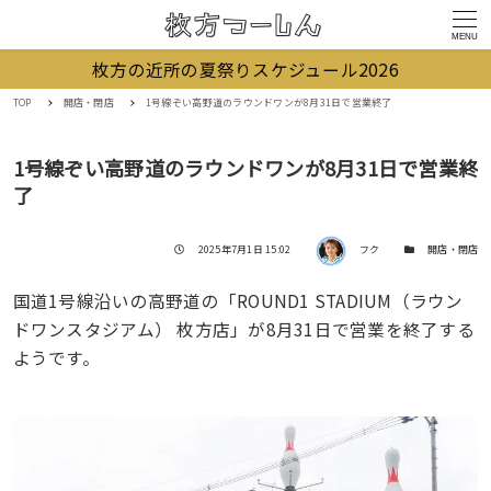
MENU
枚方の近所の夏祭りスケジュール2026
TOP
開店・閉店
1号線ぞい高野道のラウンドワンが8月31日で営業終了
1号線ぞい高野道のラウンドワンが8月31日で営業終
了
著者
投稿日
カテゴリー
2025年7月1日 15:02
フク
開店・閉店
国道1号線沿いの高野道の「ROUND1 STADIUM（ラウン
ドワンスタジアム） 枚方店」が8月31日で営業を終了する
ようです。