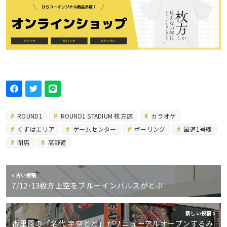
ROUND1
ROUND1 STADIUM 枚方店
カラオケ
くずはエリア
ゲームセンター
ボーリング
国道1号線
閉店
高野道
古い投稿
7/12･13枚方上空をブルーインパルスがとぶ
新しい投稿
香里園の「名代 宇奈とと」がリニューアルオープンするみ