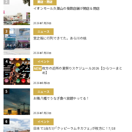
開店・閉店
イオンモール久御山の複数店舗が開店＆閉店
2026年7月29日
ニュース
宮之阪に行列できてた。あら川の桃
2026年7月10日
イベント
枚方の近所の夏祭りスケジュール2026【ひらつーまと
NEW
め】
2026年8月6日
ニュース
お隣八幡でうなぎ食べ放題やってる！
2026年7月23日
イベント
日本で1台だけ｢クッピーラムネカフェ｣が枚方に！7/18