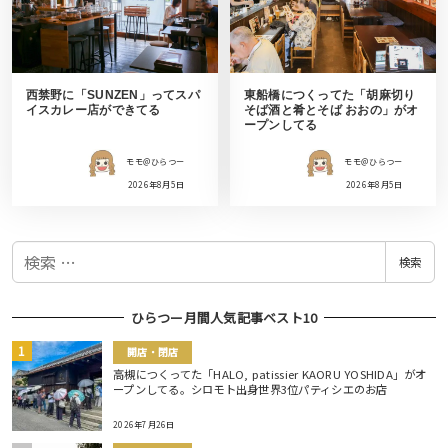
西禁野に「SUNZEN」ってスパ
東船橋につくってた「胡麻切り
イスカレー店ができてる
そば酒と肴とそば おおの」がオ
ープンしてる
モモ＠ひらつー
モモ＠ひらつー
2026年8月5日
2026年8月5日
検
検索
索
ひらつー月間人気記事ベスト10
開店・閉店
高槻につくってた「HALO, patissier KAORU YOSHIDA」がオ
ープンしてる。シロモト出身世界3位パティシエのお店
2026年7月26日