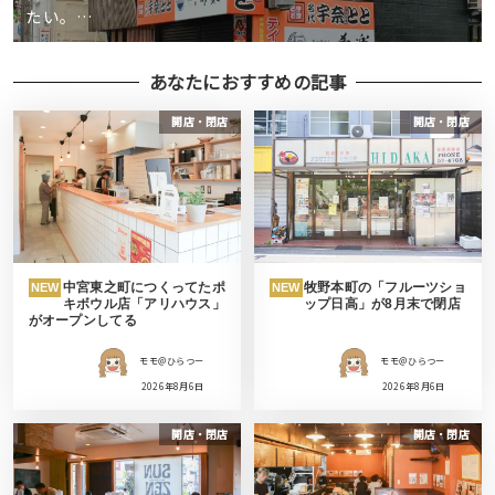
たい。…
あなたにおすすめの記事
開店・閉店
開店・閉店
中宮東之町につくってたポ
牧野本町の「フルーツショ
NEW
NEW
キボウル店「アリハウス」
ップ日高」が8月末で閉店
がオープンしてる
モモ＠ひらつー
モモ＠ひらつー
2026年8月6日
2026年8月6日
開店・閉店
開店・閉店