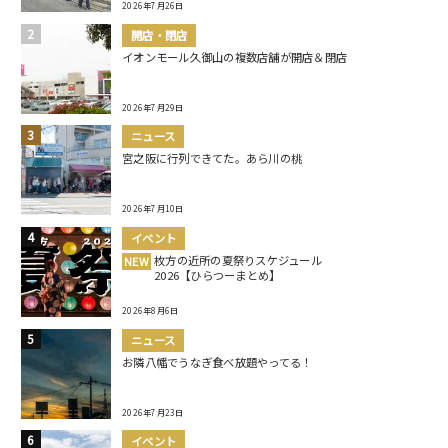
2026年7月26日
開店・閉店
イオンモール久御山の複数店舗が開店＆閉店
2026年7月29日
ニュース
宮之阪に行列できてた。あら川の桃
2026年7月10日
イベント
枚方の近所の夏祭りスケジュール
NEW
2026【ひらつーまとめ】
2026年8月6日
ニュース
お隣八幡でうなぎ食べ放題やってる！
2026年7月23日
イベント