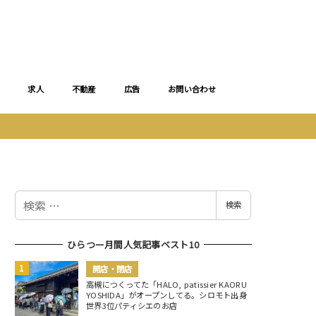
求人
不動産
広告
お問い合わせ
検
検索
索
ひらつー月間人気記事ベスト10
開店・閉店
高槻につくってた「HALO, patissier KAORU
YOSHIDA」がオープンしてる。シロモト出身
世界3位パティシエのお店