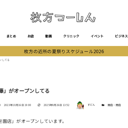
まとめ
お店
動画
クリニック
イベント
ビジネス
枚方の近所の夏祭りスケジュール2026
ンしてる
藤」がオープンしてる
著者
投稿日
更新日
カテゴリー
2023年10月16日 19:00
2025年9月26日 13:52
すどん
開店・閉店
香里園店」がオープンしています。