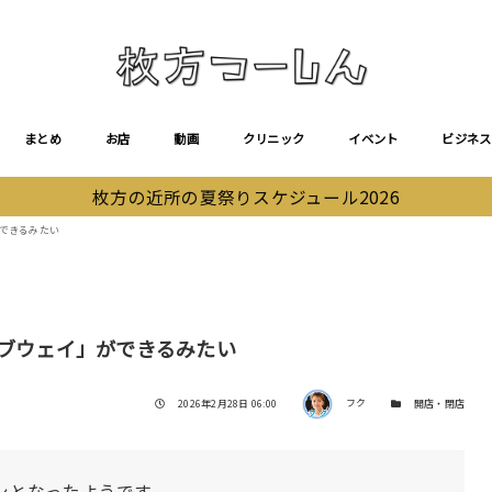
まとめ
お店
動画
クリニック
イベント
ビジネス
枚方の近所の夏祭りスケジュール2026
ができるみたい
サブウェイ」ができるみたい
著者
投稿日
カテゴリー
2026年2月28日 06:00
フク
開店・閉店
ンとなったようです。