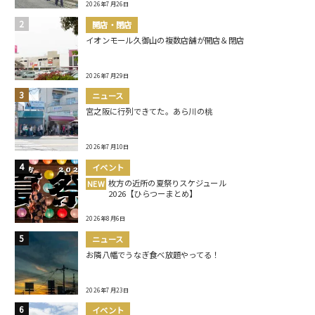
2026年7月26日
開店・閉店
イオンモール久御山の複数店舗が開店＆閉店
2026年7月29日
ニュース
宮之阪に行列できてた。あら川の桃
2026年7月10日
イベント
枚方の近所の夏祭りスケジュール
NEW
2026【ひらつーまとめ】
2026年8月6日
ニュース
お隣八幡でうなぎ食べ放題やってる！
2026年7月23日
イベント