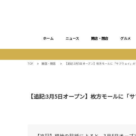
ホーム
ニュース
開店・閉店
グルメ
TOP
開店・閉店
【追記:3月5日オープン】枚方モールに「サブウェイ」
【追記:3月5日オープン】枚方モールに「
【追記】現地の貼紙によると、3月5日オープ