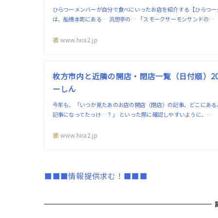
ひらつーメンバーが自分で食べにいったお店を紹介する【ひらつー
は、船橋本町にある… 汎想亭の… 「スモークサーモンサンドの…
www.hira2.jp
枚方市内と近隣の開店・閉店一覧（日付順）202
ーしん
今年も、「いつか見たあのお店の開店（閉店）の記事、どこにある
記事になってたっけ…？」 といった際に確認しやすいように、…
www.hira2.jp
■■■情報提供求む！■■■