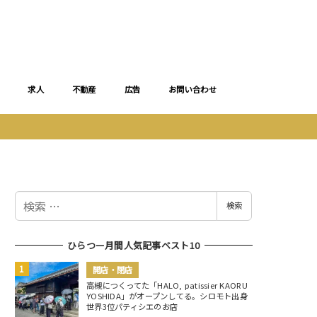
求人
不動産
広告
お問い合わせ
検
検索
索
ひらつー月間人気記事ベスト10
開店・閉店
高槻につくってた「HALO, patissier KAORU
YOSHIDA」がオープンしてる。シロモト出身
世界3位パティシエのお店