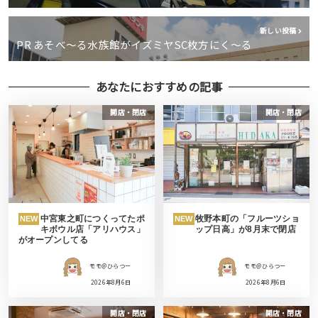
新しい投稿
PR あそべ〜る水族館がイズミヤSC枚方にく〜る
あなたにおすすめの記事
開店・閉店
開店・閉店
中宮東之町につくってたポ
牧野本町の「フルーツショ
NEW
NEW
キボウル店「アリハウス」
ップ日高」が8月末で閉店
がオープンしてる
モモ＠ひらつー
モモ＠ひらつー
2026年8月6日
2026年8月6日
開店・閉店
開店・閉店