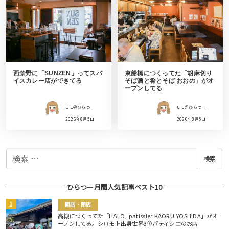
西禁野に「SUNZEN」ってスパ
東船橋につくってた「胡麻切り
イスカレー店ができてる
そば酒と肴とそば おおの」がオ
ープンしてる
モモ＠ひらつー
モモ＠ひらつー
2026年8月5日
2026年8月5日
検
検索
索
ひらつー月間人気記事ベスト10
開店・閉店
高槻につくってた「HALO, patissier KAORU YOSHIDA」がオ
ープンしてる。シロモト出身世界3位パティシエのお店