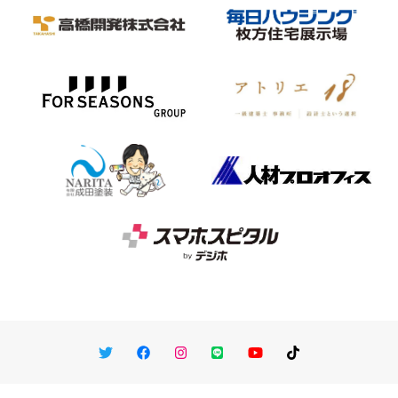
Twitter
Facebook
Instagram
LINE
You Tube
TikTok