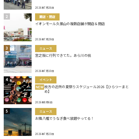
2026年7月26日
開店・閉店
イオンモール久御山の複数店舗が開店＆閉店
2026年7月29日
ニュース
宮之阪に行列できてた。あら川の桃
2026年7月10日
イベント
枚方の近所の夏祭りスケジュール2026【ひらつーまと
NEW
め】
2026年8月6日
ニュース
お隣八幡でうなぎ食べ放題やってる！
2026年7月23日