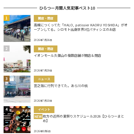
ひらつー月間人気記事ベスト10
開店・閉店
高槻につくってた「HALO, patissier KAORU YOSHIDA」がオ
ープンしてる。シロモト出身世界3位パティシエのお店
2026年7月26日
開店・閉店
イオンモール久御山の複数店舗が開店＆閉店
2026年7月29日
ニュース
宮之阪に行列できてた。あら川の桃
2026年7月10日
イベント
枚方の近所の夏祭りスケジュール2026【ひらつーまと
NEW
め】
2026年8月6日