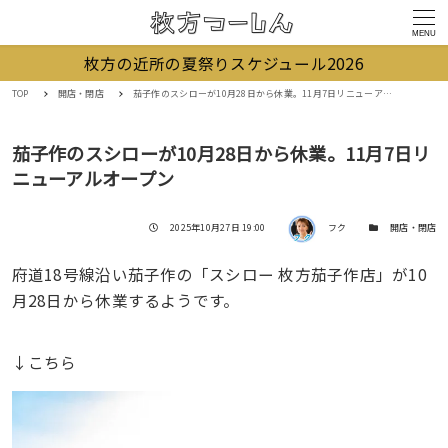
MENU
枚方の近所の夏祭りスケジュール2026
TOP
開店・閉店
茄子作のスシローが10月28日から休業。11月7日リニューアルオープン
茄子作のスシローが10月28日から休業。11月7日リ
ニューアルオープン
著者
投稿日
カテゴリー
2025年10月27日 19:00
フク
開店・閉店
府道18号線沿い茄子作の「スシロー 枚方茄子作店」が10
月28日から休業するようです。
↓こちら