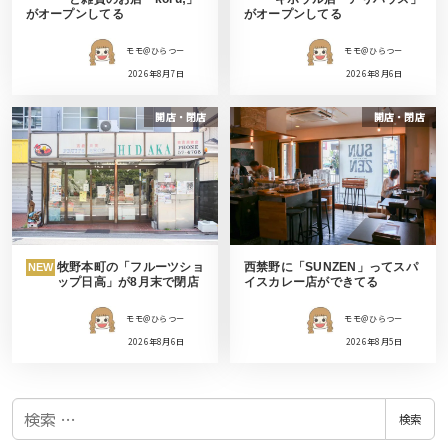
がオープンしてる
がオープンしてる
モモ＠ひらつー
モモ＠ひらつー
2026年8月7日
2026年8月6日
開店・閉店
開店・閉店
牧野本町の「フルーツショ
西禁野に「SUNZEN」ってスパ
NEW
ップ日高」が8月末で閉店
イスカレー店ができてる
モモ＠ひらつー
モモ＠ひらつー
2026年8月6日
2026年8月5日
検
検索
索