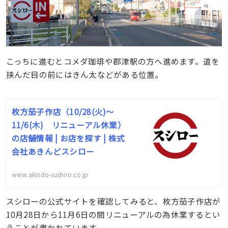
こっちに進むとコメダ珈琲や郡津駅の方へ進めます。道を
挟んだ目の前にはきん太などがある位置。
枚方茄子作店（10/28(火)～
11/6(木) リニューアル休業）
の店舗情報 | お店を探す | 株式
会社あきんどスシロー
www.akindo-sushiro.co.jp
スシローの公式サイトを確認してみると、枚方茄子作店が
10月28日から11月6日の間リニューアルの為休業するとい
うことが書かれています。