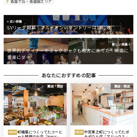
香里ケ丘・香里園エリア
古い投稿
SVリーグ開幕！ブルテオンvsサントリーは1勝1敗
新しい投稿
世界的デザイナーやミャクミャクも枚方に来てた！映画に
音楽にダ…
あなたにおすすめの記事
開店・閉店
開店・閉店
町楠葉につくってたコーヒ
中宮東之町につくってたポ
NEW
NEW
ーと雑貨のお店「koru;」
キボウル店「アリハウス」