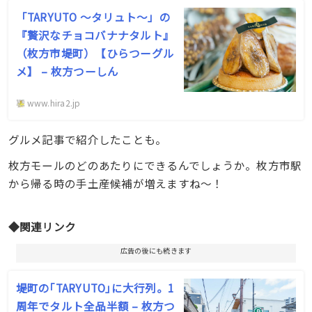
「TARYUTO 〜タリュト〜」の
『贅沢なチョコバナナタルト』
（枚方市堤町）【ひらつーグル
メ】 – 枚方つーしん
www.hira2.jp
グルメ記事で紹介したことも。
枚方モールのどのあたりにできるんでしょうか。枚方市駅
から帰る時の手土産候補が増えますね〜！
◆関連リンク
広告の後にも続きます
堤町の｢TARYUTO｣に大行列。1
周年でタルト全品半額 – 枚方つ