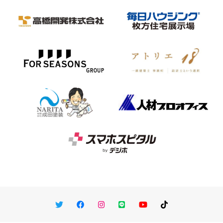
Twitter
Facebook
Instagram
LINE
You Tube
TikTok