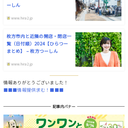
ーしん
www.hira2.jp
枚方市内と近隣の開店・閉店一
覧（日付順）2024【ひらつー
まとめ】 – 枚方つーしん
www.hira2.jp
情報ありがとうございました！
■■■情報提供求む！■■■
記事内バナー