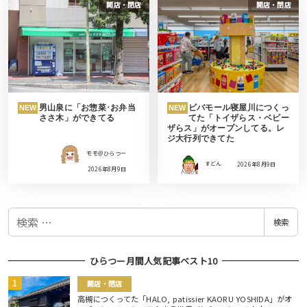
開店・閉店
開店・閉店
男山泉に「お惣菜･お弁当
ビバモール寝屋川につくっ
NEW
NEW
ささ木」ができてる
てた「トイザらス・ベビー
ザらス」がオープンしてる。レ
ジ大行列できてた
モモ＠ひらつー
すどん
2026年8月9日
2026年8月9日
検
検索
索
ひらつー月間人気記事ベスト10
開店・閉店
高槻につくってた「HALO, patissier KAORU YOSHIDA」がオ