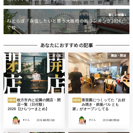
新しい投稿
ねとらぼ「永住したいと思う大阪府の街ランキング2024」
で枚…
あなたにおすすめの記事
まとめ
開店・閉店
枚方市内と近隣の開店・閉
香里園につくってた「お好
NEW
NEW
店一覧（日付順）
み焼き・鉄板バル とも
2026【ひらつーまとめ】
家」がオープンしてる
すどん
2026年8月10日
すどん
2026年8月9日