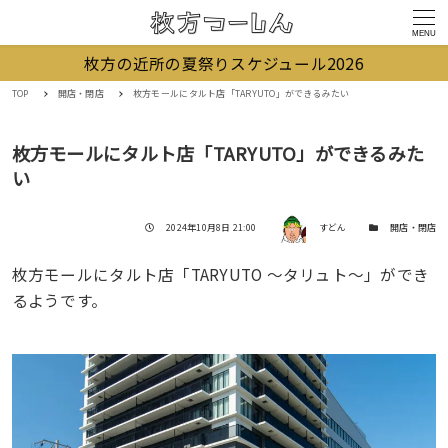
MENU
枚方の近所の夏祭りスケジュール2026
TOP
開店・閉店
枚方モールにタルト店「TARYUTO」ができるみたい
枚方モールにタルト店「TARYUTO」ができるみた
い
著者
投稿日
カテゴリー
2024年10月8日 21:00
すどん
開店・閉店
枚方モールにタルト店「TARYUTO 〜タリュト〜」ができ
るようです。