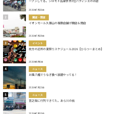
ープンしてる。シロモト出身世界3位パティシエのお店
2026年7月26日
開店・閉店
イオンモール久御山の複数店舗が開店＆閉店
2026年7月29日
イベント
枚方の近所の夏祭りスケジュール2026【ひらつーまとめ】
2026年8月6日
ニュース
お隣八幡でうなぎ食べ放題やってる！
2026年7月23日
ニュース
宮之阪に行列できてた。あら川の桃
2026年7月10日