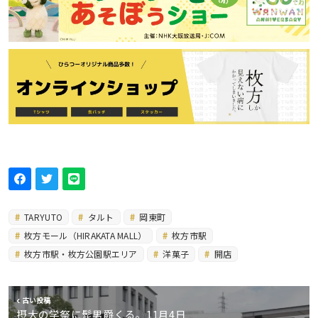
TARYUTO
タルト
岡東町
枚方モール（HIRAKATA MALL）
枚方市駅
枚方市駅・枚方公園駅エリア
洋菓子
開店
古い投稿
摂大の学祭に髭男爵くる。11月4日