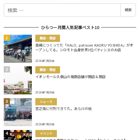
検
検索
索
ひらつー月間人気記事ベスト10
開店・閉店
高槻につくってた「HALO, patissier KAORU YOSHIDA」がオ
ープンしてる。シロモト出身世界3位パティシエのお店
2026年7月26日
開店・閉店
イオンモール久御山の複数店舗が開店＆閉店
2026年7月29日
ニュース
宮之阪に行列できてた。あら川の桃
2026年7月10日
イベント