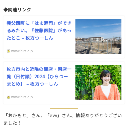
◆関連リンク
養父西町に「はま寿司」ができ
るみたい。『佐藤医院』があっ
たとこ – 枚方つーしん
www.hira2.jp
枚方市内と近隣の開店・閉店一
覧（日付順）2024【ひらつー
まとめ】 – 枚方つーしん
www.hira2.jp
「おかもと」さん、「evv」さん、情報ありがとうござい
ました！