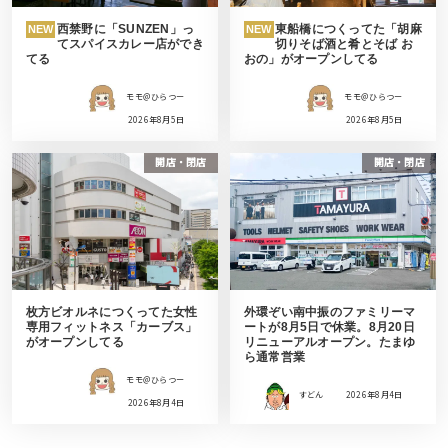
西禁野に「SUNZEN」っ
東船橋につくってた「胡麻
NEW
NEW
てスパイスカレー店ができ
切りそば酒と肴とそば お
てる
おの」がオープンしてる
モモ＠ひらつー
モモ＠ひらつー
2026年8月5日
2026年8月5日
開店・閉店
開店・閉店
枚方ビオルネにつくってた女性
外環ぞい南中振のファミリーマ
専用フィットネス「カーブス」
ートが8月5日で休業。8月20日
がオープンしてる
リニューアルオープン。たまゆ
ら通常営業
モモ＠ひらつー
すどん
2026年8月4日
2026年8月4日