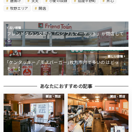
唐揚げ
天天
小麦の奴隷
招提平野町
点心
牧野エリア
開店
古い投稿
フレンドタウン交野の「ベジフルマーケット」が閉店して
る
新しい投稿
｢ケンタッキー｣｢モスバーガー｣枚方市内で多いのはどっ
ち？【…
あなたにおすすめの記事
開店・閉店
開店・閉店