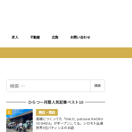
求人
不動産
広告
お問い合わせ
検
検索
索
ひらつー月間人気記事ベスト10
開店・閉店
高槻につくってた「HALO, patissier KAORU
YOSHIDA」がオープンしてる。シロモト出身
世界3位パティシエのお店