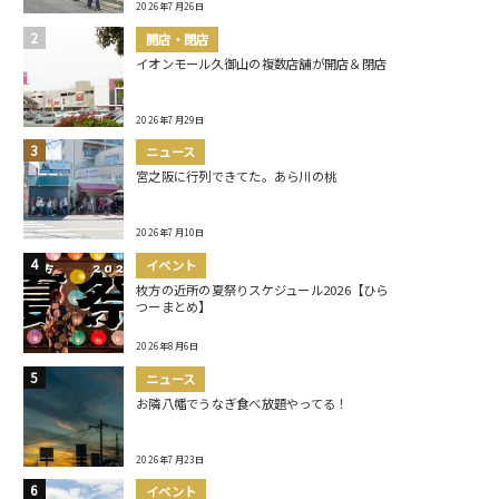
2026年7月26日
開店・閉店
イオンモール久御山の複数店舗が開店＆閉店
2026年7月29日
ニュース
宮之阪に行列できてた。あら川の桃
2026年7月10日
イベント
枚方の近所の夏祭りスケジュール2026【ひら
つーまとめ】
2026年8月6日
ニュース
お隣八幡でうなぎ食べ放題やってる！
2026年7月23日
イベント