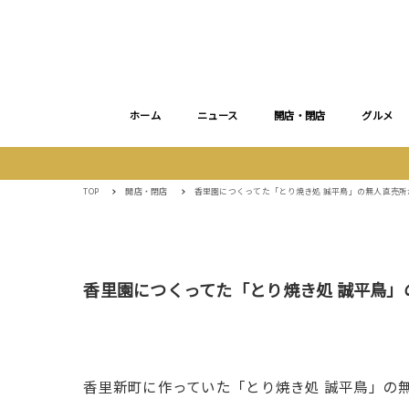
ホーム
ニュース
開店・閉店
グルメ
TOP
開店・閉店
香里園につくってた「とり焼き処 誠平鳥」の無人直売所
香里園につくってた「とり焼き処 誠平鳥」
香里新町に作っていた「とり焼き処 誠平鳥」の