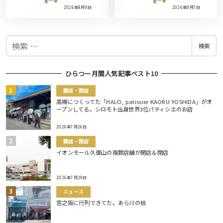
2026年8月8日
2026年8月7日
検
検索
索
ひらつー月間人気記事ベスト10
開店・閉店
高槻につくってた「HALO, patissier KAORU YOSHIDA」がオ
ープンしてる。シロモト出身世界3位パティシエのお店
2026年7月26日
開店・閉店
イオンモール久御山の複数店舗が開店＆閉店
2026年7月29日
ニュース
宮之阪に行列できてた。あら川の桃