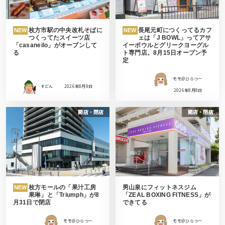
枚方市駅の中央改札そばに
長尾元町につくってるカフ
NEW
NEW
つくってたスイーツ店
ェは「J BOWL」ってアサ
「casaneilo」がオープンして
イーボウルとグリークヨーグル
る
ト専門店。8月15日オープン予
定
モモ＠ひらつー
すどん
2026年8月9日
2026年8月8日
開店・閉店
開店・閉店
枚方モールの「果汁工房
男山泉にフィットネスジム
NEW
果琳」と「Triumph」が8
「ZEAL BOXING FITNESS」が
月31日で閉店
できてる
モモ＠ひらつー
モモ＠ひらつー