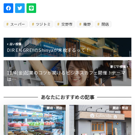
スーパー
ツジトミ
交野市
幾野
閉店
古い投稿
DIR EN GREYのShinyaが来枚するって！
新しい投稿
11/4(金)起業のコツが聞けるビジネスカフェ開催！テーマ
は…
あなたにおすすめの記事
開店・閉店
開店・閉店