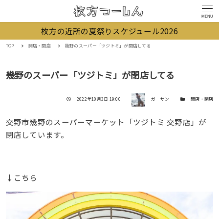
MENU
枚方の近所の夏祭りスケジュール2026
TOP
開店・閉店
幾野のスーパー「ツジトミ」が閉店してる
幾野のスーパー「ツジトミ」が閉店してる
著者
投稿日
カテゴリー
2022年10月3日 19:00
ガーサン
開店・閉店
交野市幾野のスーパーマーケット「ツジトミ 交野店」が
閉店しています。
↓こちら