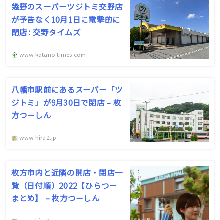
幾野のスーパーツジトミ交野店
が予告なく10月1日に電撃的に
閉店 : 交野タイムズ
www.katano-times.com
八幡市駅前にあるスーパー「ツ
ジトミ」が9月30日で閉店 – 枚
方つーしん
www.hira2.jp
枚方市内と近隣の開店・閉店一
覧（日付順）2022【ひらつー
まとめ】 – 枚方つーしん