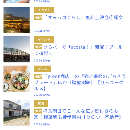
2026年8月9日
イベント
「すみっコぐらし」無料上映会＠総文
NEW
2026年8月9日
イベント
ひらパーで「acosta！」開催！プール
NEW
で撮影も
2026年8月9日
グルメ
「green商店」の『麹と季節のごちそう
NEW
プレート』ほか（鍵屋別館）【ひらつーグ
ルメ】
2026年8月9日
広告
楠葉朝日でこーんな広い庭付きのお
NEW
家！樟葉駅も徒歩圏内【ひらつー不動産】
2026年8月9日