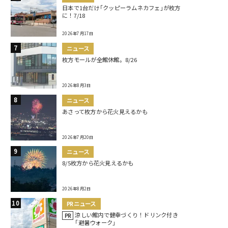
日本で1台だけ｢クッピーラムネカフェ｣が枚方
に！7/18
2026年7月17日
ニュース
枚方モールが全館休館。8/26
2026年8月3日
ニュース
あさって枚方から花火見えるかも
2026年7月20日
ニュース
8/5枚方から花火見えるかも
2026年8月2日
PRニュース
涼しい館内で健幸づくり！ドリンク付き
PR
｢避暑ウォーク｣