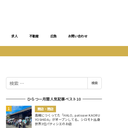
求人
不動産
広告
お問い合わせ
検
検索
索
ひらつー月間人気記事ベスト10
開店・閉店
高槻につくってた「HALO, patissier KAORU
YOSHIDA」がオープンしてる。シロモト出身
世界3位パティシエのお店