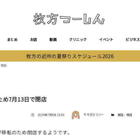
まとめ
お店
動画
クリニック
イベント
ビジネス
枚方の近所の夏祭りスケジュール2026
で閉店
め7月13日で閉店
著者
投稿日
カテゴリー
2024年7月8日 21:00
モモ＠ひらつー
開店・閉店
が移転のため閉店するようです。