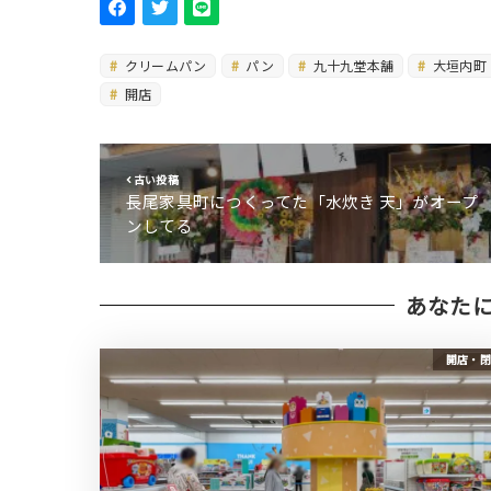
クリームパン
パン
九十九堂本舗
大垣内町
開店
古い投稿
長尾家具町につくってた「水炊き 天」がオープ
ンしてる
あなた
開店・閉