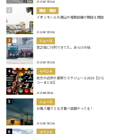
2026年7月26日
開店・閉店
イオンモール久御山の複数店舗が開店＆閉店
2026年7月29日
ニュース
宮之阪に行列できてた。あら川の桃
2026年7月10日
イベント
枚方の近所の夏祭りスケジュール2026【ひら
つーまとめ】
2026年8月6日
ニュース
お隣八幡でうなぎ食べ放題やってる！
2026年7月23日
イベント