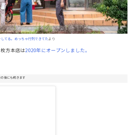
ンしてる。めっちゃ行列できてた
より
。枚方本店は
2020年にオープンしました。
告の後にも続きます