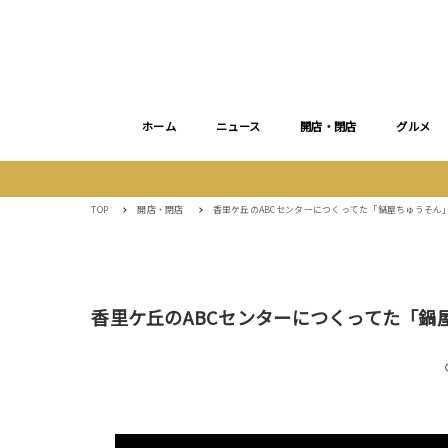
ホーム
ニュース
開店・閉店
グルメ
TOP
開店・閉店
香里ケ丘のABCセンターにつくってた「鍋屋ちゅうそん
香里ケ丘のABCセンターにつくってた「鍋