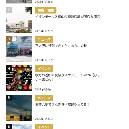
2026年7月26日
開店・閉店
イオンモール久御山の複数店舗が開店＆閉店
2026年7月29日
ニュース
宮之阪に行列できてた。あら川の桃
2026年7月10日
イベント
枚方の近所の夏祭りスケジュール2026【ひら
つーまとめ】
2026年8月6日
ニュース
お隣八幡でうなぎ食べ放題やってる！
2026年7月23日
イベント