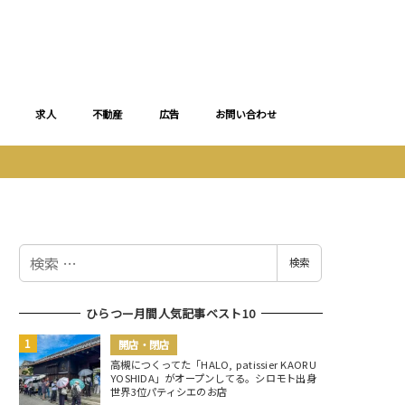
求人
不動産
広告
お問い合わせ
検
検索
索
ひらつー月間人気記事ベスト10
開店・閉店
高槻につくってた「HALO, patissier KAORU
YOSHIDA」がオープンしてる。シロモト出身
世界3位パティシエのお店