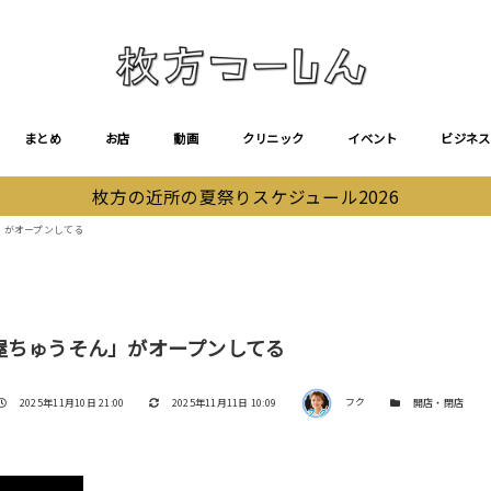
まとめ
お店
動画
クリニック
イベント
ビジネス
枚方の近所の夏祭りスケジュール2026
」がオープンしてる
屋ちゅうそん」がオープンしてる
著者
投稿日
更新日
カテゴリー
2025年11月10日 21:00
2025年11月11日 10:09
フク
開店・閉店