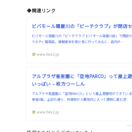
◆関連リンク
ビバモール寝屋川の「ピーチクラブ」が閉店セー
ビバモール寝屋川の「ピーチクラブ ビバモール寝屋川店」で閉店セ
ラエティ雑貨店。情報提供を受け見に行ってみると、店内の…
www.hira2.jp
アルプラザ香里園に「空地PARCO」って屋上
いっぱい – 枚方つーしん
アルプラザ香里園に「空地PARCO」という屋上遊園地ができてい
車場3階。上記の通り、外環側から敷地内に入って建物に進む途…
www.hira2.jp