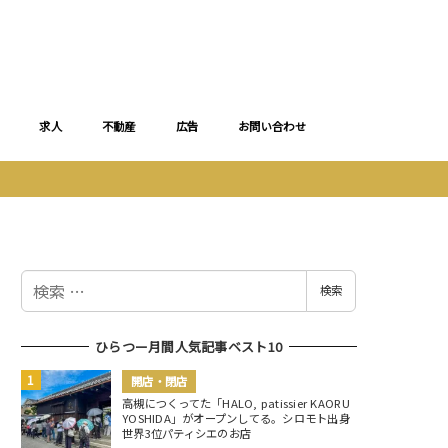
求人
不動産
広告
お問い合わせ
検
検索
索
ひらつー月間人気記事ベスト10
開店・閉店
高槻につくってた「HALO, patissier KAORU
YOSHIDA」がオープンしてる。シロモト出身
世界3位パティシエのお店