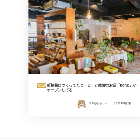
町楠葉につくってたコーヒーと雑貨のお店「koru;」が
NEW
オープンしてる
モモ＠ひらつー
2026年8月7日