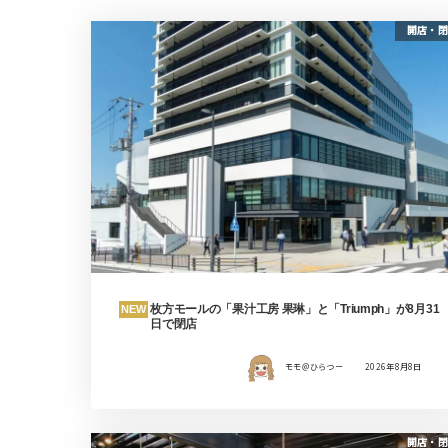
開店・閉
枚方モールの「果汁工房 果琳」と「Triumph」が8月31
NEW
日で閉店
モモ＠ひらつー
2026年8月8日
開店・閉