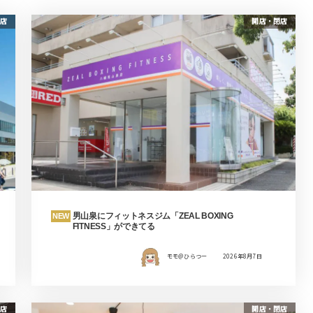
店
開店・閉店
男山泉にフィットネスジム「ZEAL BOXING
NEW
FITNESS」ができてる
モモ＠ひらつー
2026年8月7日
店
開店・閉店