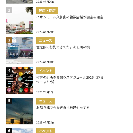
2026年7月26日
開店・閉店
イオンモール久御山の複数店舗が開店＆閉店
2026年7月29日
ニュース
宮之阪に行列できてた。あら川の桃
2026年7月10日
イベント
枚方の近所の夏祭りスケジュール2026【ひら
つーまとめ】
2026年8月6日
ニュース
お隣八幡でうなぎ食べ放題やってる！
2026年7月23日
イベント