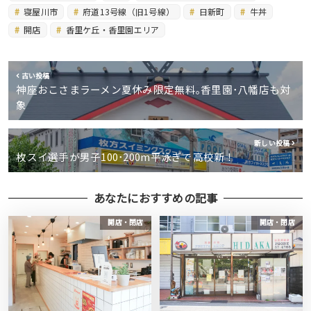
寝屋川市
府道13号線（旧1号線）
日新町
牛丼
開店
香里ケ丘・香里園エリア
古い投稿
神座おこさまラーメン夏休み限定無料｡香里園･八幡店も対
象
新しい投稿
枚スイ選手が男子100･200m平泳ぎで高校新！
あなたにおすすめの記事
開店・閉店
開店・閉店