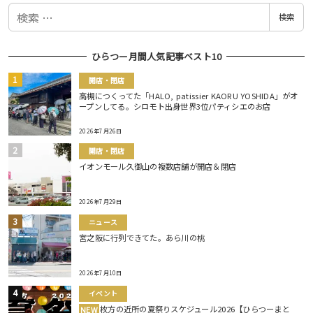
検
検索
索
ひらつー月間人気記事ベスト10
開店・閉店
高槻につくってた「HALO, patissier KAORU YOSHIDA」がオ
ープンしてる。シロモト出身世界3位パティシエのお店
2026年7月26日
開店・閉店
イオンモール久御山の複数店舗が開店＆閉店
2026年7月29日
ニュース
宮之阪に行列できてた。あら川の桃
2026年7月10日
イベント
枚方の近所の夏祭りスケジュール2026【ひらつーまと
NEW