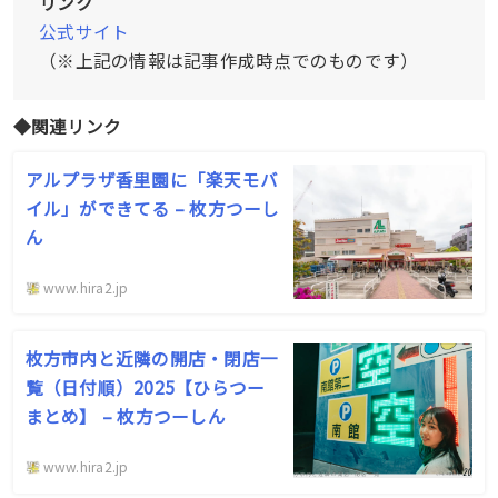
リンク
公式サイト
（※上記の情報は記事作成時点でのものです）
◆関連リンク
アルプラザ香里園に「楽天モバ
イル」ができてる – 枚方つーし
ん
www.hira2.jp
枚方市内と近隣の開店・閉店一
覧（日付順）2025【ひらつー
まとめ】 – 枚方つーしん
www.hira2.jp