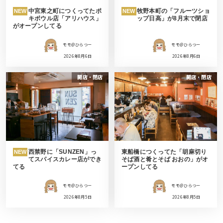
中宮東之町につくってたポ
牧野本町の「フルーツショ
NEW
NEW
キボウル店「アリハウス」
ップ日高」が8月末で閉店
がオープンしてる
モモ＠ひらつー
モモ＠ひらつー
2026年8月6日
2026年8月6日
開店・閉店
開店・閉店
西禁野に「SUNZEN」っ
東船橋につくってた「胡麻切り
NEW
てスパイスカレー店ができ
そば酒と肴とそば おおの」がオ
てる
ープンしてる
モモ＠ひらつー
モモ＠ひらつー
2026年8月5日
2026年8月5日