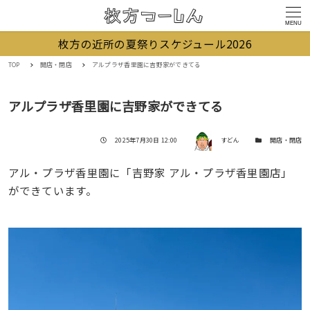
MENU
枚方の近所の夏祭りスケジュール2026
TOP
開店・閉店
アルプラザ香里園に吉野家ができてる
アルプラザ香里園に吉野家ができてる
著者
投稿日
カテゴリー
2025年7月30日 12:00
すどん
開店・閉店
アル・プラザ香里園に「吉野家 アル・プラザ香里園店」
ができています。