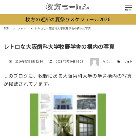
MENU
枚方の近所の夏祭りスケジュール2026
TOP
フォト
レトロな大阪歯科大学牧野学舎の構内の写真
レトロな大阪歯科大学牧野学舎の構内の写真
著者
投稿日
更新日
カテゴリー
2010年7月31日 12:14
2021年3月30日 03:26
カズマ
フォト
↓のブログに、牧野にある大阪歯科大学の学舎構内の写真
が掲載されています。