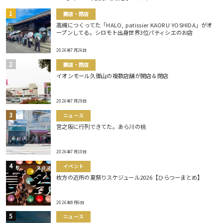
開店・閉店
高槻につくってた「HALO, patissier KAORU YOSHIDA」がオ
ープンしてる。シロモト出身世界3位パティシエのお店
2026年7月26日
開店・閉店
イオンモール久御山の複数店舗が開店＆閉店
2026年7月29日
ニュース
宮之阪に行列できてた。あら川の桃
2026年7月10日
イベント
枚方の近所の夏祭りスケジュール2026【ひらつーまとめ】
2026年8月6日
ニュース