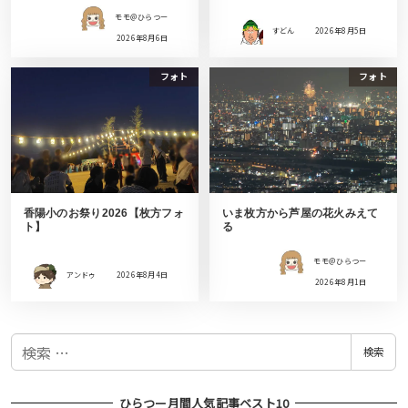
モモ＠ひらつー
すどん
2026年8月5日
2026年8月6日
フォト
フォト
香陽小のお祭り2026【枚方フォ
いま枚方から芦屋の花火みえて
ト】
る
モモ＠ひらつー
アンドゥ
2026年8月4日
2026年8月1日
検
検索
索
ひらつー月間人気記事ベスト10