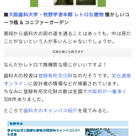
■
大阪歯科大学・牧野学舎本館 レトロな建物
懐かしいコ
ーラ瓶 & コニファーガーデン
普段から歯科大の前の道を通ることはあっても、中は見た
ことがないという人が多いんじゃないでしょうか。
広告の後にも続きます
なんだかレトロで無機質な感じがいいですよ！
歯科大の校舎は
登録有形文化財
なのだそうです。
文化遺産
オンライン
に設計者の情報などが掲載されています。
ちなみに登録有形文化財の数は全国で
大阪府が一番多く
508件ありました。
ところで
歯科大のキャンパス紹介
を見てみると、