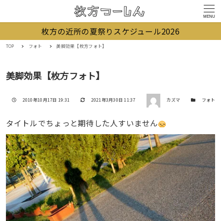
MENU
枚方の近所の夏祭りスケジュール2026
TOP
フォト
美脚効果【枚方フォト】
美脚効果【枚方フォト】
著者
投稿日
更新日
カテゴリー
2010年10月17日 19:31
2021年3月30日 11:37
カズマ
フォト
タイトルでちょっと期待した人すいません