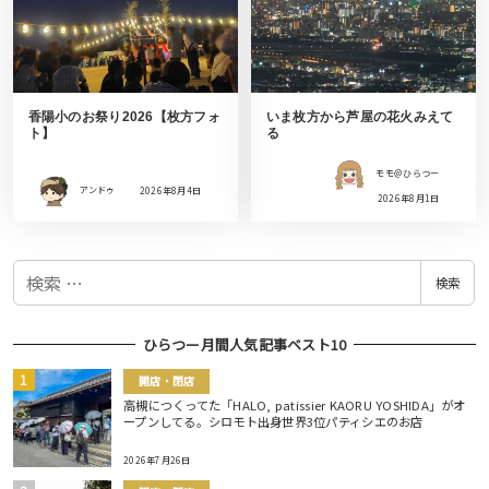
香陽小のお祭り2026【枚方フォ
いま枚方から芦屋の花火みえて
ト】
る
モモ＠ひらつー
アンドゥ
2026年8月4日
2026年8月1日
検
検索
索
ひらつー月間人気記事ベスト10
開店・閉店
高槻につくってた「HALO, patissier KAORU YOSHIDA」がオ
ープンしてる。シロモト出身世界3位パティシエのお店
2026年7月26日