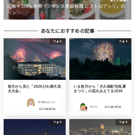
新しい投稿
松阪牛100％使用「フランス家庭料理 ビストロアンリ」の
ハン…
あなたにおすすめの記事
フォト
フォト
枚方から見た「2026びわ湖大花
いま枚方から「大久保駐屯地 夏
火大会」
まつり」の花火みえてる2026
モモ＠ひらつー
すどん
2026年8月5日
2026年8月6日
フォト
フォト