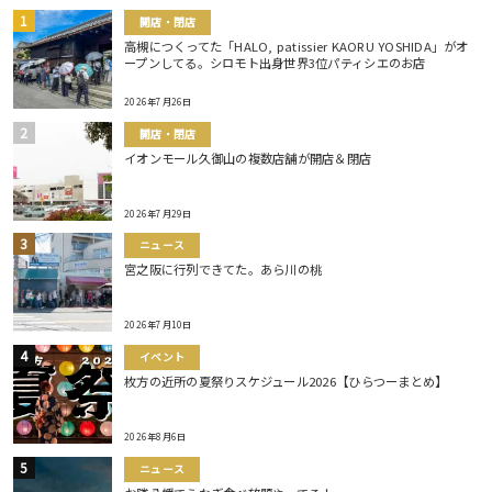
開店・閉店
高槻につくってた「HALO, patissier KAORU YOSHIDA」がオ
ープンしてる。シロモト出身世界3位パティシエのお店
2026年7月26日
開店・閉店
イオンモール久御山の複数店舗が開店＆閉店
2026年7月29日
ニュース
宮之阪に行列できてた。あら川の桃
2026年7月10日
イベント
枚方の近所の夏祭りスケジュール2026【ひらつーまとめ】
2026年8月6日
ニュース