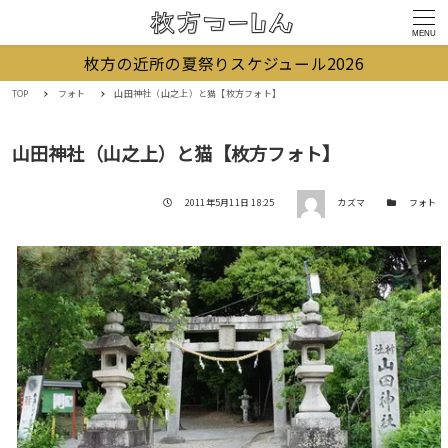
MENU
枚方の近所の夏祭りスケジュール2026
TOP
フォト
山田神社（山之上）と猫【枚方フォト】
山田神社（山之上）と猫【枚方フォト】
著者
投稿日
カテゴリー
2011年5月11日 18:25
カズマ
フォト