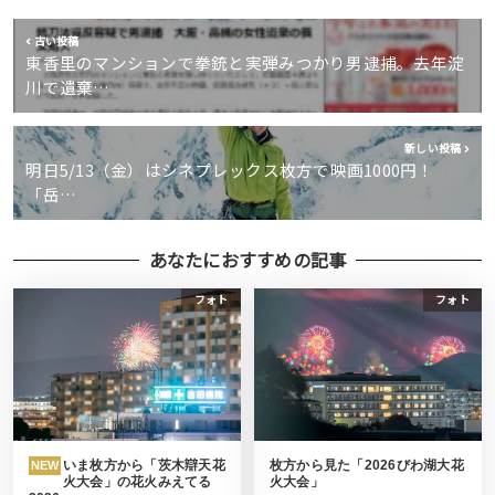
古い投稿
東香里のマンションで拳銃と実弾みつかり男逮捕。去年淀
川で遺棄…
新しい投稿
明日5/13（金）はシネプレックス枚方で映画1000円！
「岳…
あなたにおすすめの記事
フォト
フォト
いま枚方から「茨木辯天花
枚方から見た「2026びわ湖大花
NEW
火大会」の花火みえてる
火大会」