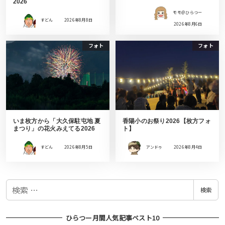
2026
モモ＠ひらつー
すどん
2026年8月8日
2026年8月6日
フォト
フォト
いま枚方から「大久保駐屯地 夏
香陽小のお祭り2026【枚方フォ
まつり」の花火みえてる2026
ト】
すどん
2026年8月5日
アンドゥ
2026年8月4日
検
検索
索
ひらつー月間人気記事ベスト10