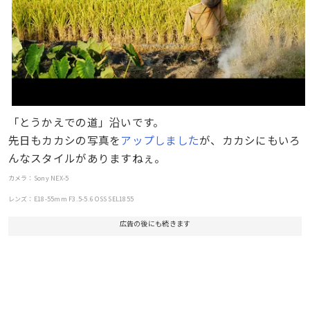
「とうかえでの道」沿いです。
先日もカカシの写真を
アップしました
が、カカシにもいろ
んなスタイルがありますねぇ。
カメラ：Sony NEX-5
レンズ：E18-55mm F3.5-5.6 OSS SEL1855
広告の後にも続きます