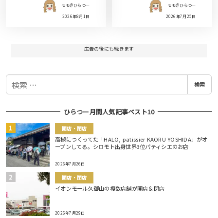
モモ＠ひらつー
モモ＠ひらつー
2026年8月1日
2026年7月25日
広告の後にも続きます
検
検索
索
ひらつー月間人気記事ベスト10
開店・閉店
高槻につくってた「HALO, patissier KAORU YOSHIDA」がオ
ープンしてる。シロモト出身世界3位パティシエのお店
2026年7月26日
開店・閉店
イオンモール久御山の複数店舗が開店＆閉店
2026年7月29日