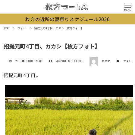
MENU
枚方の近所の夏祭りスケジュール2026
TOP
フォト
招提元町4丁目、カカシ【枚方フォト】
招提元町4丁目、カカシ【枚方フォト】
著者
投稿日
更新日
カテゴリー
2011年10月8日 20:00
2022年11月8日 11:03
カズマ
フォト
招提元町4丁目。