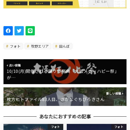
フォト
牧野エリア
田んぼ
古い投稿
10/10(月)開催される踊りの祭典「大阪メチャハピー祭」
が…
新しい投稿
枚方ヒトファイル83人目、さかなぐちぴろきさん
あなたにおすすめの記事
フォト
フォト