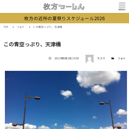
MENU
枚方の近所の夏祭りスケジュール2026
TOP
フォト
この青空っぷり、天津橋
この青空っぷり、天津橋
著者
投稿日
カテゴリー
2012年8月2日 14:53
カズマ
フォト