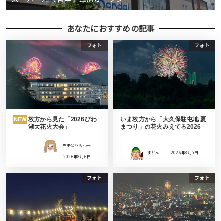
あなたにおすすめの記事
フォト
フォト
枚方から見た「2026びわ
いま枚方から「大久保駐屯地 夏
NEW
湖大花火大会」
まつり」の花火みえてる2026
モモ＠ひらつー
すどん
2026年8月5日
2026年8月6日
フォト
フォト