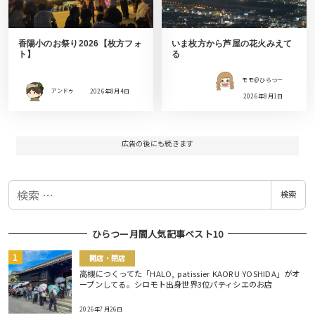
香陽小のお祭り2026【枚方フォ
いま枚方から芦屋の花火みえて
ト】
る
モモ＠ひらつー
アンドゥ
2026年8月4日
2026年8月1日
広告の後にも続きます
検
検索
索
ひらつー月間人気記事ベスト10
開店・閉店
高槻につくってた「HALO, patissier KAORU YOSHIDA」がオ
ープンしてる。シロモト出身世界3位パティシエのお店
2026年7月26日