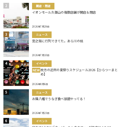
開店・閉店
イオンモール久御山の複数店舗が開店＆閉店
2026年7月29日
ニュース
宮之阪に行列できてた。あら川の桃
2026年7月10日
イベント
枚方の近所の夏祭りスケジュール2026【ひらつーまと
NEW
め】
2026年8月6日
ニュース
お隣八幡でうなぎ食べ放題やってる！
2026年7月23日
イベント