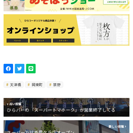
天津橋
岡東町
禁野
古い投稿
ひらパーの「スーパートマホーク」が営業終了してる
新しい投稿
スーパー万代香里ケ丘店オープン