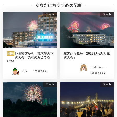
あなたにおすすめの記事
フォト
フォト
いま枚方から「茨木辯天花
枚方から見た「2026びわ湖大花
NEW
火大会」の花火みえてる
火大会」
2026
モモ＠ひらつー
すどん
2026年8月8日
2026年8月6日
フォト
フォト