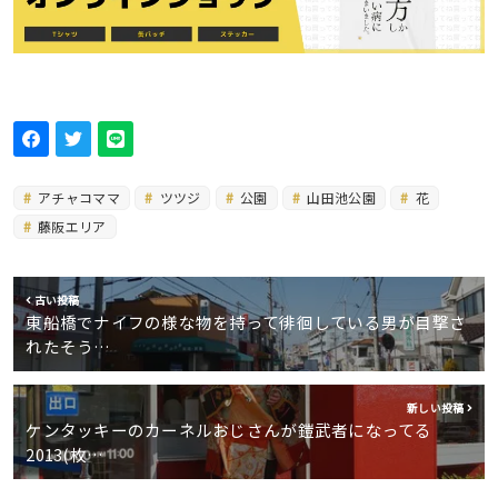
アチャコママ
ツツジ
公園
山田池公園
花
藤阪エリア
古い投稿
東船橋でナイフの様な物を持って徘徊している男が目撃さ
れたそう…
新しい投稿
ケンタッキーのカーネルおじさんが鎧武者になってる
2013(枚…