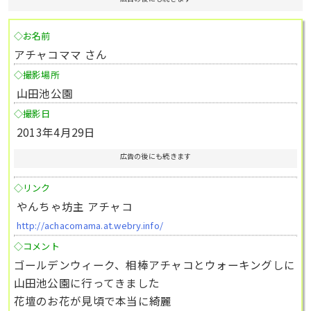
◇お名前
アチャコママ さん
◇撮影場所
山田池公園
◇撮影日
2013年4月29日
広告の後にも続きます
◇リンク
やんちゃ坊主 アチャコ
http://achacomama.at.webry.info/
◇コメント
ゴールデンウィーク、相棒アチャコとウォーキングしに
山田池公園に行ってきました
花壇のお花が見頃で本当に綺麗