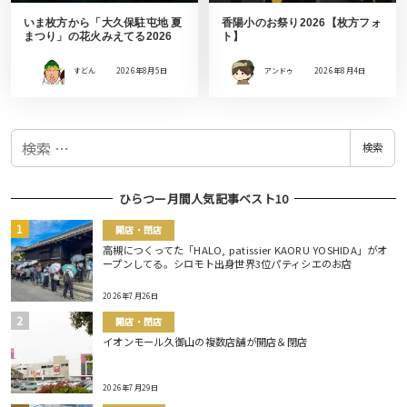
いま枚方から「大久保駐屯地 夏
香陽小のお祭り2026【枚方フォ
まつり」の花火みえてる2026
ト】
すどん
2026年8月5日
アンドゥ
2026年8月4日
検
検索
索
ひらつー月間人気記事ベスト10
開店・閉店
高槻につくってた「HALO, patissier KAORU YOSHIDA」がオ
ープンしてる。シロモト出身世界3位パティシエのお店
2026年7月26日
開店・閉店
イオンモール久御山の複数店舗が開店＆閉店
2026年7月29日