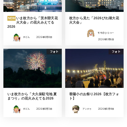
いま枚方から「茨木辯天花
枚方から見た「2026びわ湖大花
NEW
火大会」の花火みえてる
火大会」
2026
モモ＠ひらつー
すどん
2026年8月8日
2026年8月6日
フォト
フォト
いま枚方から「大久保駐屯地 夏
香陽小のお祭り2026【枚方フォ
まつり」の花火みえてる2026
ト】
すどん
2026年8月5日
アンドゥ
2026年8月4日