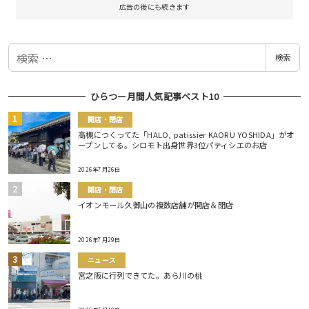
広告の後にも続きます
検
検索
索
ひらつー月間人気記事ベスト10
開店・閉店
高槻につくってた「HALO, patissier KAORU YOSHIDA」がオ
ープンしてる。シロモト出身世界3位パティシエのお店
2026年7月26日
開店・閉店
イオンモール久御山の複数店舗が開店＆閉店
2026年7月29日
ニュース
宮之阪に行列できてた。あら川の桃