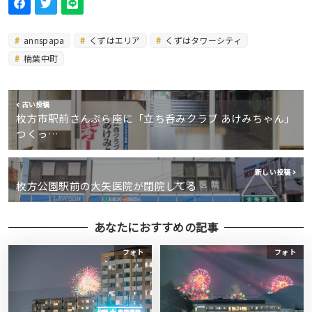
annspapa
くずはエリア
くずはタワーシティ
楠葉中町
古い投稿
枚方市駅前さんぷら座に「立ち呑みクラブ あけみちゃん」
つくっ…
新しい投稿
枚方公園駅前の大矢医院が閉院してる
あなたにおすすめの記事
フォト
フォト