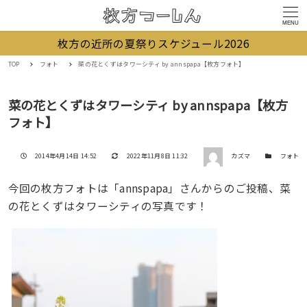
MENU
枚方の近所の夏祭りスケジュール2026
TOP
フォト
菜の花とくずはタワーシティ by annspapa【枚方フォト】
菜の花とくずはタワーシティ by annspapa【枚方
フォト】
著者
投稿日
更新日
カテゴリー
2014年4月14日 14:52
2022年11月8日 11:32
カズマ
フォト
今回の枚方フォトは「annspapa」さんからのご投稿、菜
の花とくずはタワーシティの写真です！