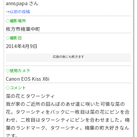
annspapa さん
→
以前の投稿
◇撮影場所
枚方市楠葉中町
◇撮影日
2014年4月9日
広告の後にも続きます
◇使用カメラ
Canon EOS Kiss X6i
◇コメント
菜の花とタワーシティ
我が家のご近所の田んぼのあぜ道に咲いた可憐な菜の
花。タワーシティをバックに一枚目は菜の花にピンを合
わせ、二枚目はタワーシティにピンを合わせました。楠
葉のランドマーク、タワーシティ。楠葉の町大好きなん
です。