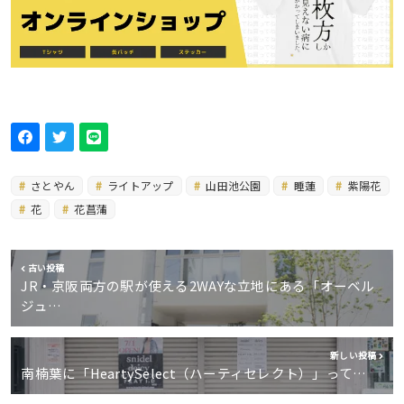
さとやん
ライトアップ
山田池公園
睡蓮
紫陽花
花
花菖蒲
古い投稿
JR・京阪両方の駅が使える2WAYな立地にある「オーベル
ジュ…
新しい投稿
南楠葉に「HeartySelect（ハーティセレクト）」って…