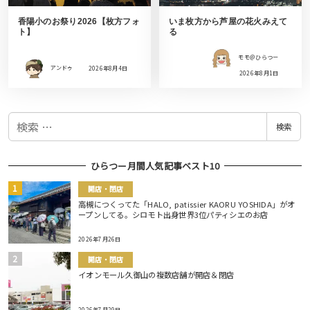
香陽小のお祭り2026【枚方フォ
いま枚方から芦屋の花火みえて
ト】
る
モモ＠ひらつー
アンドゥ
2026年8月4日
2026年8月1日
検
検索
索
ひらつー月間人気記事ベスト10
開店・閉店
高槻につくってた「HALO, patissier KAORU YOSHIDA」がオ
ープンしてる。シロモト出身世界3位パティシエのお店
2026年7月26日
開店・閉店
イオンモール久御山の複数店舗が開店＆閉店
2026年7月29日