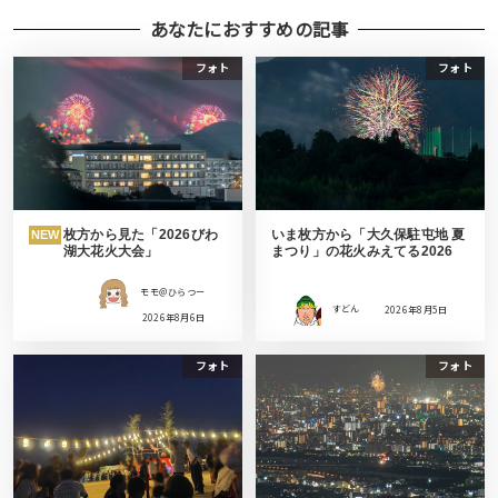
あなたにおすすめの記事
フォト
フォト
枚方から見た「2026びわ
いま枚方から「大久保駐屯地 夏
NEW
湖大花火大会」
まつり」の花火みえてる2026
モモ＠ひらつー
すどん
2026年8月5日
2026年8月6日
フォト
フォト