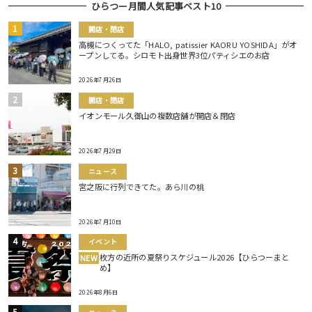
ひらつー月間人気記事ベスト10
開店・閉店
高槻につくってた「HALO, patissier KAORU YOSHIDA」がオ
ープンしてる。シロモト出身世界3位パティシエのお店
2026年7月26日
開店・閉店
イオンモール久御山の複数店舗が開店＆閉店
2026年7月29日
ニュース
宮之阪に行列できてた。あら川の桃
2026年7月10日
イベント
枚方の近所の夏祭りスケジュール2026【ひらつーまと
NEW
め】
2026年8月6日