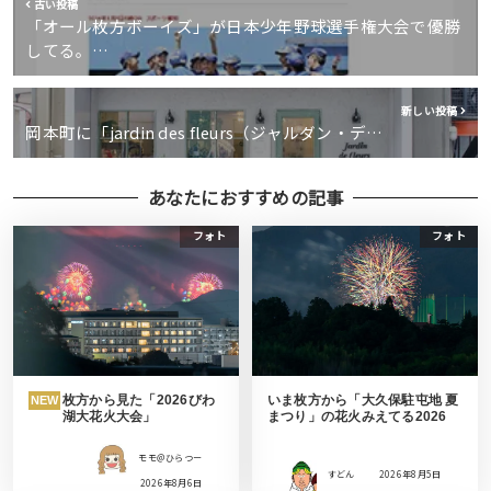
古い投稿
「オール枚方ボーイズ」が日本少年野球選手権大会で優勝
してる。…
新しい投稿
岡本町に「jardin des fleurs（ジャルダン・デ…
あなたにおすすめの記事
フォト
フォト
枚方から見た「2026びわ
いま枚方から「大久保駐屯地 夏
NEW
湖大花火大会」
まつり」の花火みえてる2026
モモ＠ひらつー
すどん
2026年8月5日
2026年8月6日