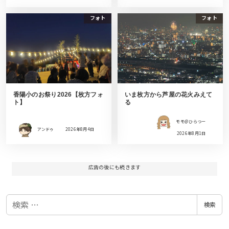
フォト
フォト
香陽小のお祭り2026【枚方フォ
いま枚方から芦屋の花火みえて
ト】
る
モモ＠ひらつー
アンドゥ
2026年8月4日
2026年8月1日
広告の後にも続きます
検
検索
索