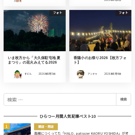
フォト
フォト
いま枚方から「大久保駐屯地 夏
香陽小のお祭り2026【枚方フォ
まつり」の花火みえてる2026
ト】
すどん
2026年8月5日
アンドゥ
2026年8月4日
検
検索
索
ひらつー月間人気記事ベスト10
開店・閉店
高槻につくってた「HALO, patissier KAORU YOSHIDA」がオ