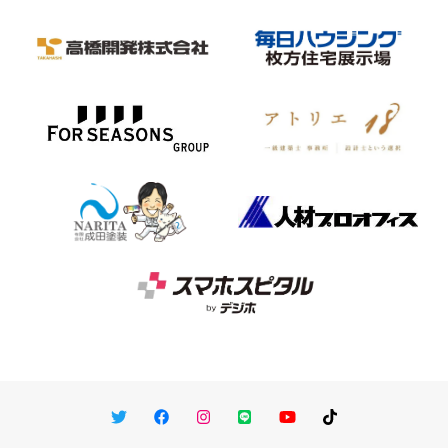
Twitter
Facebook
Instagram
LINE
You Tube
TikTok