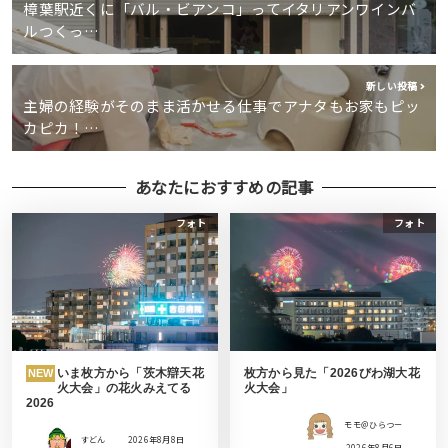
樟葉駅近くに「バル・ビアンコ」ってイタリアンワインバ
ルつくっ…
新しい投稿
主婦の経験がそのまま活かせる仕事でアナタもお家もピッ
カピカ！…
あなたにおすすめの記事
フォト
フォト
いま枚方から「茨木辯天花
枚方から見た「2026びわ湖大花
NEW
火大会」の花火みえてる
火大会」
2026
モモ＠ひらつー
すどん
2026年8月8日
2026年8月6日