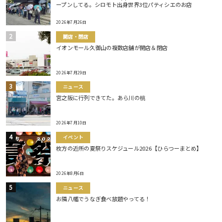
ープンしてる。シロモト出身世界3位パティシエのお店
2026年7月26日
開店・閉店
イオンモール久御山の複数店舗が開店＆閉店
2026年7月29日
ニュース
宮之阪に行列できてた。あら川の桃
2026年7月10日
イベント
枚方の近所の夏祭りスケジュール2026【ひらつーまとめ】
2026年8月6日
ニュース
お隣八幡でうなぎ食べ放題やってる！