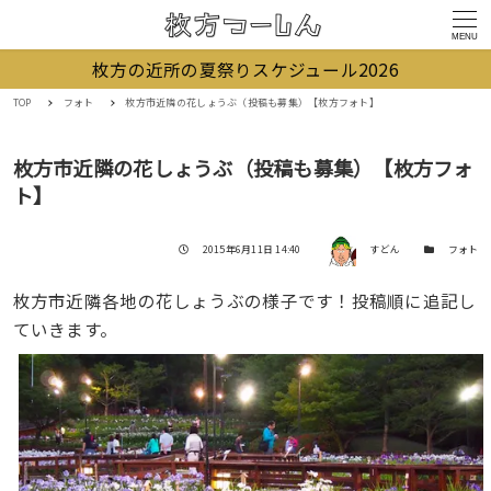
MENU
枚方の近所の夏祭りスケジュール2026
TOP
フォト
枚方市近隣の花しょうぶ（投稿も募集）【枚方フォト】
枚方市近隣の花しょうぶ（投稿も募集）【枚方フォ
ト】
著者
投稿日
カテゴリー
2015年6月11日 14:40
すどん
フォト
枚方市近隣各地の花しょうぶの様子です！投稿順に追記し
ていきます。