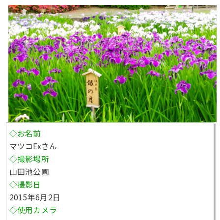
◇お名前
マツコExさん
◇撮影場所
山田池公園
◇撮影日
2015年6月2日
◇使用カメラ