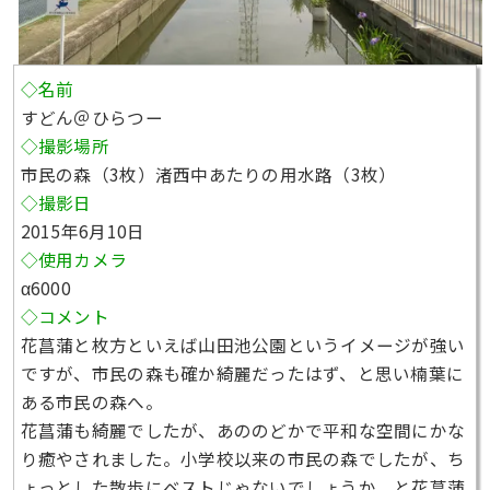
◇名前
すどん＠ひらつー
◇撮影場所
市民の森（3枚）渚西中あたりの用水路（3枚）
◇撮影日
2015年6月10日
◇使用カメラ
α6000
◇コメント
花菖蒲と枚方といえば山田池公園というイメージが強い
ですが、市民の森も確か綺麗だったはず、と思い楠葉に
ある市民の森へ。
花菖蒲も綺麗でしたが、あののどかで平和な空間にかな
り癒やされました。小学校以来の市民の森でしたが、ち
ょっとした散歩にベストじゃないでしょうか、と花菖蒲