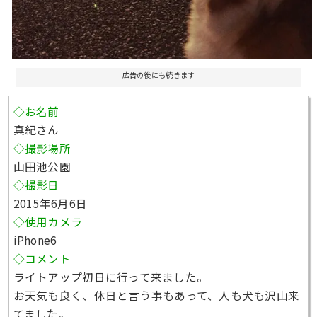
広告の後にも続きます
◇お名前
真紀さん
◇撮影場所
山田池公園
◇撮影日
2015年6月6日
◇使用カメラ
iPhone6
◇コメント
ライトアップ初日に行って来ました。
お天気も良く、休日と言う事もあって、人も犬も沢山来
てました。