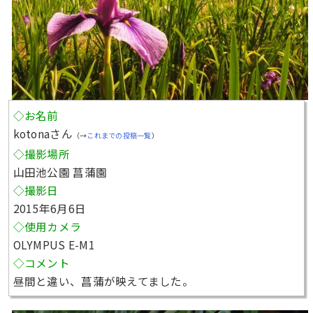
◇お名前
kotonaさん
（→
これまでの投稿一覧
）
◇撮影場所
山田池公園 菖蒲園
◇撮影日
2015年6月6日
◇使用カメラ
OLYMPUS E-M1
◇コメント
昼間と違い、菖蒲が映えてました。