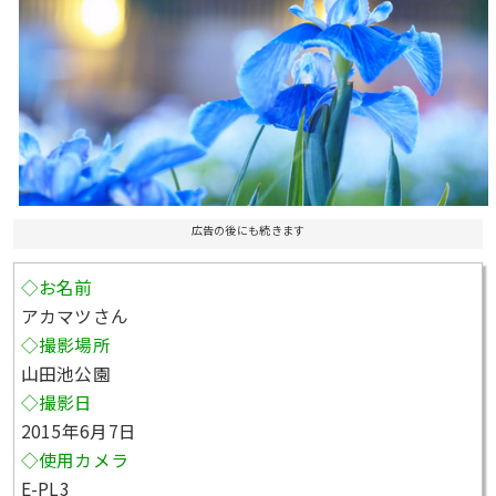
広告の後にも続きます
◇お名前
アカマツさん
◇撮影場所
山田池公園
◇撮影日
2015年6月7日
◇使用カメラ
E-PL3