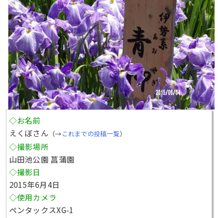
◇お名前
えくぼさん
（→
これまでの投稿一覧
）
◇撮影場所
山田池公園 菖蒲園
◇撮影日
2015年6月4日
◇使用カメラ
ペンタックスXG-1