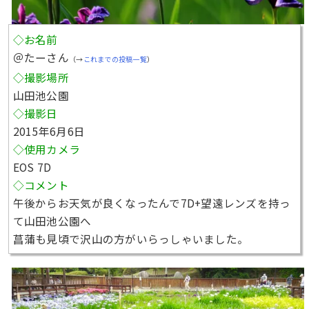
◇お名前
＠たーさん
（→
これまでの投稿一覧
）
◇撮影場所
山田池公園
◇撮影日
2015年6月6日
◇使用カメラ
EOS 7D
◇コメント
午後からお天気が良くなったんで7D+望遠レンズを持っ
て山田池公園へ
菖蒲も見頃で沢山の方がいらっしゃいました。