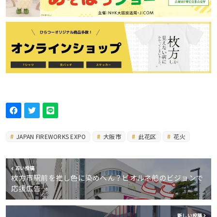
JAPAN FIREWORKS EXPO
大阪市
此花区
花火
古い投稿
枚方市駅前を推し色に染めへん？ビオルネ前のビジョンで
応援広告…
新しい投稿