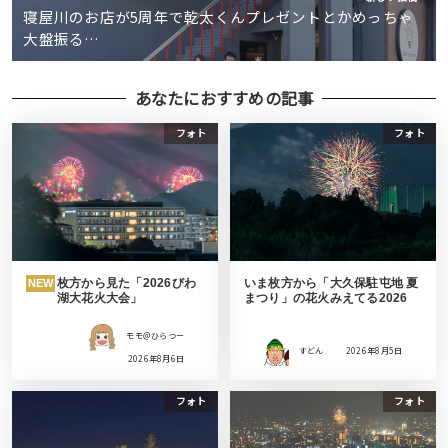
寝屋川のお店が5周年で乾太くんプレゼントとかめっちゃ
大盤振る…
あなたにおすすめの記事
フォト
フォト
枚方から見た「2026びわ
いま枚方から「大久保駐屯地 夏
NEW
湖大花火大会」
まつり」の花火みえてる2026
モモ＠ひらつー
すどん
2026年8月5日
2026年8月6日
フォト
フォト