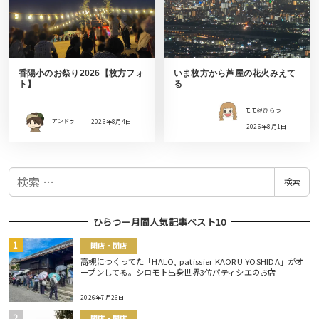
香陽小のお祭り2026【枚方フォ
いま枚方から芦屋の花火みえて
ト】
る
モモ＠ひらつー
アンドゥ
2026年8月4日
2026年8月1日
検
検索
索
ひらつー月間人気記事ベスト10
開店・閉店
高槻につくってた「HALO, patissier KAORU YOSHIDA」がオ
ープンしてる。シロモト出身世界3位パティシエのお店
2026年7月26日
開店・閉店