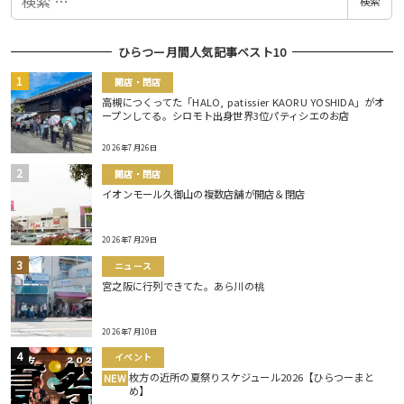
検索
索
ひらつー月間人気記事ベスト10
開店・閉店
高槻につくってた「HALO, patissier KAORU YOSHIDA」がオ
ープンしてる。シロモト出身世界3位パティシエのお店
2026年7月26日
開店・閉店
イオンモール久御山の複数店舗が開店＆閉店
2026年7月29日
ニュース
宮之阪に行列できてた。あら川の桃
2026年7月10日
イベント
枚方の近所の夏祭りスケジュール2026【ひらつーまと
NEW
め】