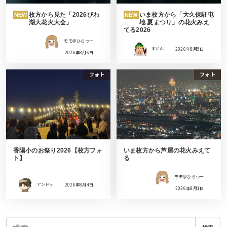
枚方から見た「2026びわ
いま枚方から「大久保駐屯
NEW
NEW
湖大花火大会」
地 夏まつり」の花火みえ
てる2026
モモ＠ひらつー
すどん
2026年8月5日
2026年8月6日
フォト
フォト
香陽小のお祭り2026【枚方フォ
いま枚方から芦屋の花火みえて
ト】
る
モモ＠ひらつー
アンドゥ
2026年8月4日
2026年8月1日
検