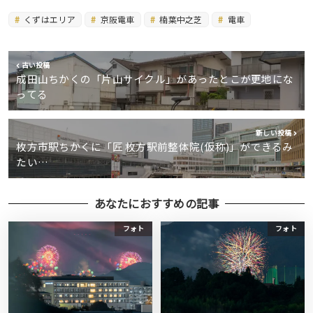
くずはエリア
京阪電車
楠葉中之芝
電車
古い投稿
成田山ちかくの「片山サイクル」があったとこが更地にな
ってる
新しい投稿
枚方市駅ちかくに「匠 枚方駅前整体院(仮称)」ができるみ
たい…
あなたにおすすめの記事
フォト
フォト