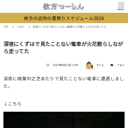
MENU
枚方の近所の夏祭りスケジュール2026
TOP
フォト
深夜にくずはで見たことない電車が火花散らしながら走ってた
深夜にくずはで見たことない電車が火花散らしなが
ら走ってた
著者
投稿日
カテゴリー
2024年6月23日 15:00
すどん
フォト
深夜に楠葉中之芝あたりで見たことない電車に遭遇しまし
た。
↓こちら