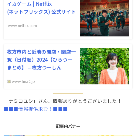
イカゲーム | Netflix
( ネ ッ ト フ リ ッ ク ス ) 公 式サ イ ト
www.netflix.com
枚方市内と近隣の開店・閉店一
覧（日付順）2024【ひらつー
まとめ】 – 枚方つーしん
www.hira2.jp
「ナミコユシ」さん、情報ありがとうございました！
■■■情報提供求む！■■■
記事内バナー