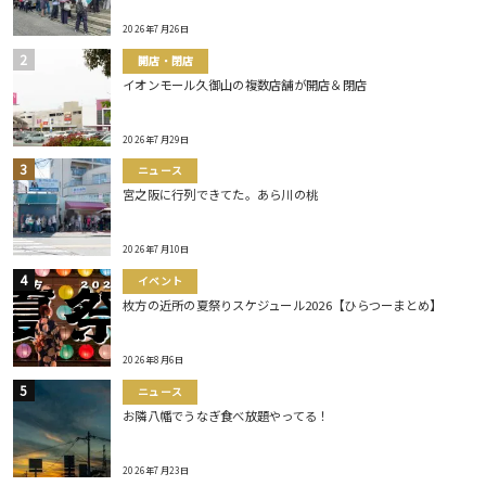
2026年7月26日
開店・閉店
イオンモール久御山の複数店舗が開店＆閉店
2026年7月29日
ニュース
宮之阪に行列できてた。あら川の桃
2026年7月10日
イベント
枚方の近所の夏祭りスケジュール2026【ひらつーまとめ】
2026年8月6日
ニュース
お隣八幡でうなぎ食べ放題やってる！
2026年7月23日