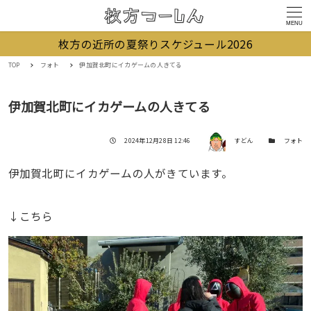
MENU
枚方の近所の夏祭りスケジュール2026
TOP
フォト
伊加賀北町にイカゲームの人きてる
伊加賀北町にイカゲームの人きてる
著者
投稿日
カテゴリー
2024年12月28日 12:46
すどん
フォト
伊加賀北町にイカゲームの人がきています。
↓こちら