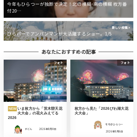
今年もひらつーが独断で決定！北の横綱･南の横綱 枚方番
付20…
新しい投稿
ひらパーでアンパンマンが大活躍するショー。1/5
あなたにおすすめの記事
フォト
フォト
いま枚方から「茨木辯天花
枚方から見た「2026びわ湖大花
NEW
火大会」の花火みえてる
火大会」
2026
モモ＠ひらつー
すどん
2026年8月8日
2026年8月6日