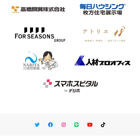
Twitter
Facebook
Instagram
LINE
You Tube
TikTok