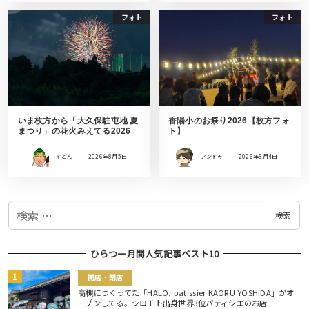
フォト
フォト
いま枚方から「大久保駐屯地 夏
香陽小のお祭り2026【枚方フォ
まつり」の花火みえてる2026
ト】
すどん
2026年8月5日
アンドゥ
2026年8月4日
検
検索
索
ひらつー月間人気記事ベスト10
開店・閉店
高槻につくってた「HALO, patissier KAORU YOSHIDA」がオ
ープンしてる。シロモト出身世界3位パティシエのお店