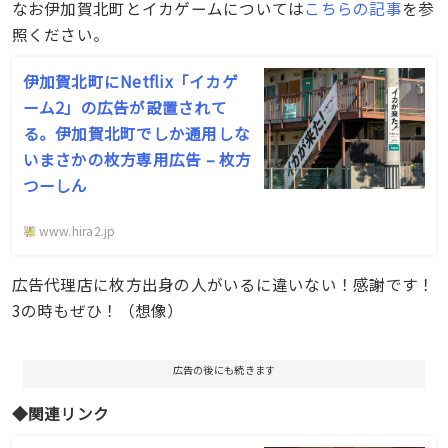
なお伊加賀北町とイカゲームについては
こちらの記事
を参
照ください。
伊加賀北町にNetflix「イカゲ
ーム2」の広告が設置されて
る。伊加賀北町でしか通用しな
いまさかの枚方専用広告 – 枚方
つーしん
www.hira2.jp
広告代理店に枚方出身の人がいるに違いない！感謝です！
3の時もぜひ！（想像）
広告の後にも続きます
◆関連リンク