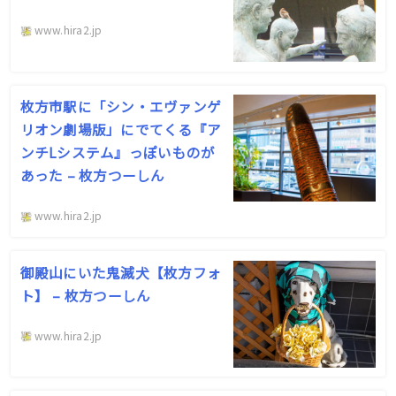
www.hira2.jp
枚方市駅に「シン・エヴァンゲ
リオン劇場版」にでてくる『ア
ンチLシステム』っぽいものが
あった – 枚方つーしん
www.hira2.jp
御殿山にいた鬼滅犬【枚方フォ
ト】 – 枚方つーしん
www.hira2.jp