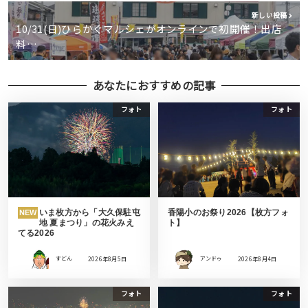
新しい投稿
10/31(日)ひらかぐマルシェがオンラインで初開催！出店
料…
あなたにおすすめの記事
フォト
フォト
いま枚方から「大久保駐屯
香陽小のお祭り2026【枚方フォ
NEW
地 夏まつり」の花火みえ
ト】
てる2026
すどん
2026年8月5日
アンドゥ
2026年8月4日
フォト
フォト