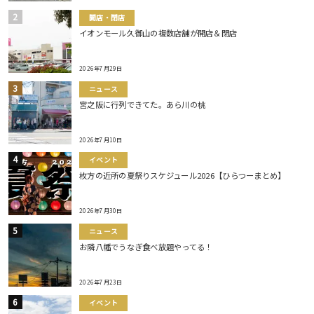
開店・閉店
イオンモール久御山の複数店舗が開店＆閉店
2026年7月29日
ニュース
宮之阪に行列できてた。あら川の桃
2026年7月10日
イベント
枚方の近所の夏祭りスケジュール2026【ひらつーまとめ】
2026年7月30日
ニュース
お隣八幡でうなぎ食べ放題やってる！
2026年7月23日
イベント