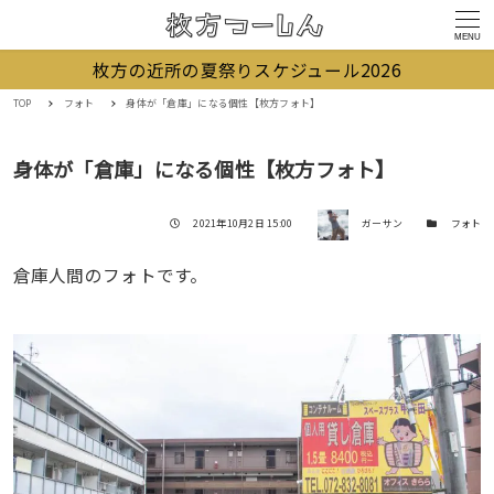
MENU
枚方の近所の夏祭りスケジュール2026
TOP
フォト
身体が「倉庫」になる個性【枚方フォト】
身体が「倉庫」になる個性【枚方フォト】
著者
投稿日
カテゴリー
2021年10月2日 15:00
ガーサン
フォト
倉庫人間のフォトです。