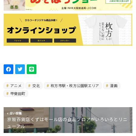
アニメ
交北
枚方市駅・枚方公園駅エリア
漫画
甲斐田町
古い投稿
京阪百貨店くずはモール店の食品フロアがいろいろとリニ
ューアル…