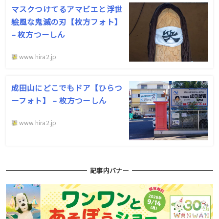
マスクつけてるアマビエと浮世
絵風な鬼滅の刃【枚方フォト】
– 枚方つーしん
www.hira2.jp
成田山にどこでもドア【ひらつ
ーフォト】 – 枚方つーしん
www.hira2.jp
記事内バナー