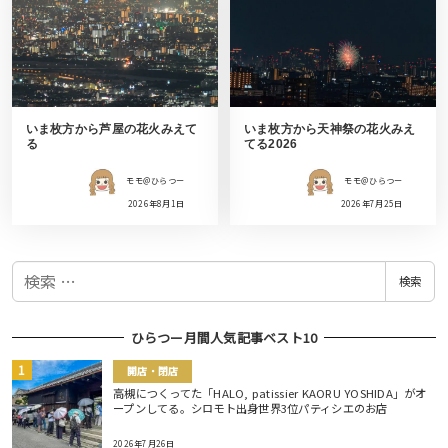
いま枚方から芦屋の花火みえて
いま枚方から天神祭の花火みえ
る
てる2026
モモ＠ひらつー
モモ＠ひらつー
2026年8月1日
2026年7月25日
検
検索
索
ひらつー月間人気記事ベスト10
開店・閉店
高槻につくってた「HALO, patissier KAORU YOSHIDA」がオ
ープンしてる。シロモト出身世界3位パティシエのお店
2026年7月26日