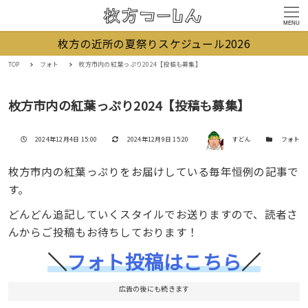
MENU
枚方の近所の夏祭りスケジュール2026
TOP
フォト
枚方市内の紅葉っぷり2024【投稿も募集】
枚方市内の紅葉っぷり2024【投稿も募集】
著者
投稿日
更新日
カテゴリー
2024年12月4日 15:00
2024年12月9日 15:20
すどん
フォト
枚方市内の紅葉っぷりをお届けしている毎年恒例の記事で
す。
どんどん追記していくスタイルでお送りますので、読者さ
んからご投稿もお待ちしております！
＼
フォト投稿はこちら
／
広告の後にも続きます