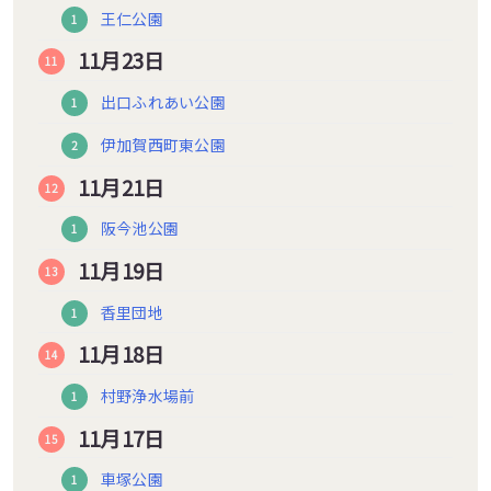
王仁公園
11月23日
出口ふれあい公園
伊加賀西町東公園
11月21日
阪今池公園
11月19日
香里団地
11月18日
村野浄水場前
11月17日
車塚公園