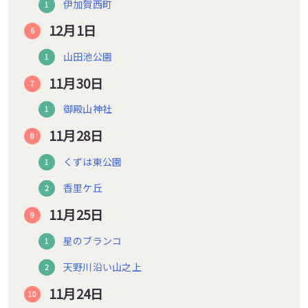
伊加賀西町
12月1日
山田池公園
11月30日
御殿山神社
11月28日
くずは東公園
香里ケ丘
11月25日
星のブランコ
天野川沿い山之上
11月24日