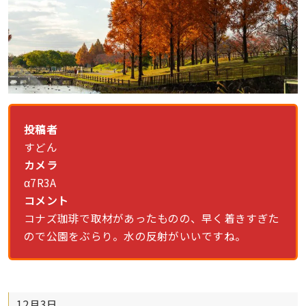
投稿者
すどん
カメラ
α7R3A
コメント
コナズ珈琲で取材があったものの、早く着きすぎた
ので公園をぶらり。水の反射がいいですね。
12月3日