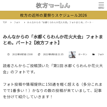
MENU
枚方の近所の夏祭りスケジュール2026
TOP
フォト
みんなからの「水都くらわんか花火大会」フォトまとめ。パート2【枚方フォト】
みんなからの「水都くらわんか花火大会」フォトま
とめ。パート2【枚方フォト】
著者
投稿日
更新日
カテゴリー
2022年9月5日 15:00
2022年9月8日 21:35
ガーサン
フォト
読者さんからご投稿頂いた「第1回 水都くらわんか花火大
会」のフォトです。
フォト投稿や情報提供に150通を軽く超える（多分これま
でで1番多い！）かなりの数の投稿が来ていまして、記事
を分けて紹介していきます！