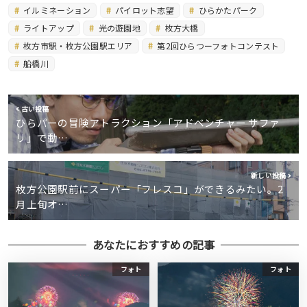
イルミネーション
パイロット志望
ひらかたパーク
ライトアップ
光の遊園地
枚方大橋
枚方市駅・枚方公園駅エリア
第2回ひらつーフォトコンテスト
船橋川
古い投稿
ひらパーの冒険アトラクション「アドベンチャー サファ
リ」で動…
新しい投稿
枚方公園駅前にスーパー「フレスコ」ができるみたい。2
月上旬オ…
あなたにおすすめの記事
フォト
フォト