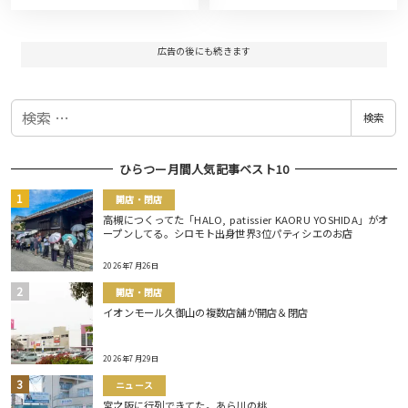
広告の後にも続きます
検
検索
索
ひらつー月間人気記事ベスト10
開店・閉店
高槻につくってた「HALO, patissier KAORU YOSHIDA」がオ
ープンしてる。シロモト出身世界3位パティシエのお店
2026年7月26日
開店・閉店
イオンモール久御山の複数店舗が開店＆閉店
2026年7月29日
ニュース
宮之阪に行列できてた。あら川の桃