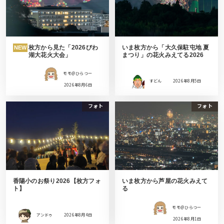
枚方から見た「2026びわ
いま枚方から「大久保駐屯地 夏
NEW
湖大花火大会」
まつり」の花火みえてる2026
モモ＠ひらつー
すどん
2026年8月5日
2026年8月6日
フォト
フォト
香陽小のお祭り2026【枚方フォ
いま枚方から芦屋の花火みえて
ト】
る
モモ＠ひらつー
アンドゥ
2026年8月4日
2026年8月1日