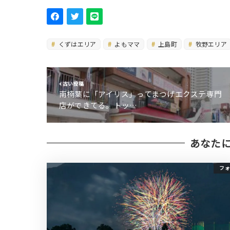
くずはエリア
よもママ
上島町
牧野エリア
古い投稿
南楠葉に「アイリス」ってまつげエクステ専門
店ができてる。トッ…
あなた
フォ