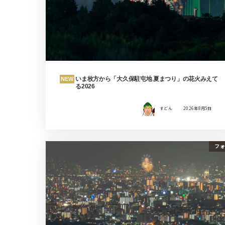
いま枚方から「大久保駐屯地 夏まつり」の花火みえて
NEW
る2026
すどん
2026年8月5日
フォ