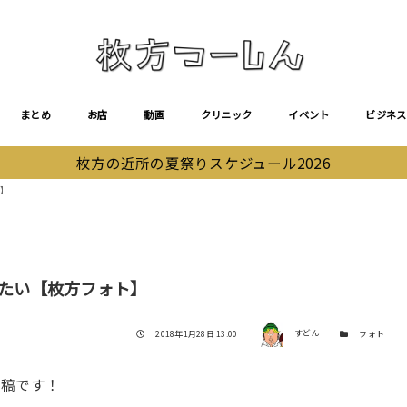
まとめ
お店
動画
クリニック
イベント
ビジネス
枚方の近所の夏祭りスケジュール2026
ト】
みたい【枚方フォト】
著者
投稿日
カテゴリー
2018年1月28日 13:00
すどん
フォト
投稿です！