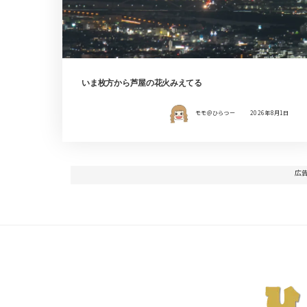
いま枚方から芦屋の花火みえてる
モモ＠ひらつー
2026年8月1日
広