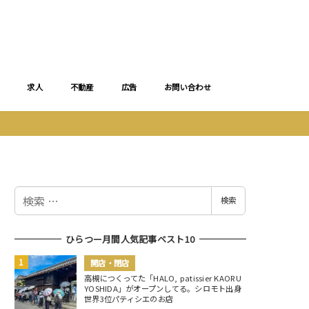
求人
不動産
広告
お問い合わせ
検
検索
索
ひらつー月間人気記事ベスト10
開店・閉店
高槻につくってた「HALO, patissier KAORU
YOSHIDA」がオープンしてる。シロモト出身
世界3位パティシエのお店