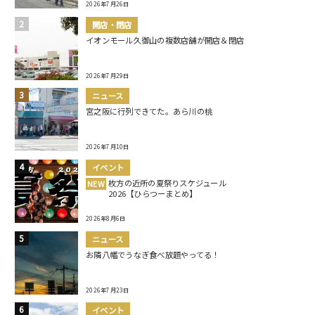
2026年7月26日
開店・閉店
イオンモール久御山の複数店舗が開店＆閉店
2026年7月29日
ニュース
宮之阪に行列できてた。あら川の桃
2026年7月10日
イベント
枚方の近所の夏祭りスケジュール
NEW
2026【ひらつーまとめ】
2026年8月6日
ニュース
お隣八幡でうなぎ食べ放題やってる！
2026年7月23日
イベント