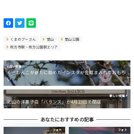
くまのプーさん
堂山
堂山公園
枚方市駅・枚方公園駅エリア
古い投稿
くらわんこが新たに始めたインスタが合成まみれでおもろ
い
新しい投稿
北山の洋菓子店「バランス」が4月23日で閉店
あなたにおすすめの記事
フォト
フォト