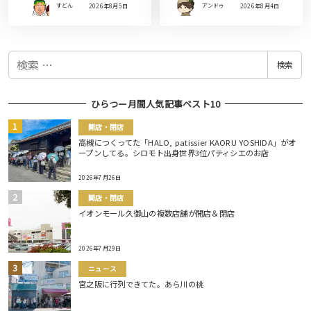
すどん
2026年8月5日
アンドゥ
2026年8月4日
検
検索
索
ひらつー月間人気記事ベスト10
開店・閉店
高槻につくってた「HALO, patissier KAORU YOSHIDA」がオ
ープンしてる。シロモト出身世界3位パティシエのお店
2026年7月26日
開店・閉店
イオンモール久御山の複数店舗が開店＆閉店
2026年7月29日
ニュース
宮之阪に行列できてた。あら川の桃