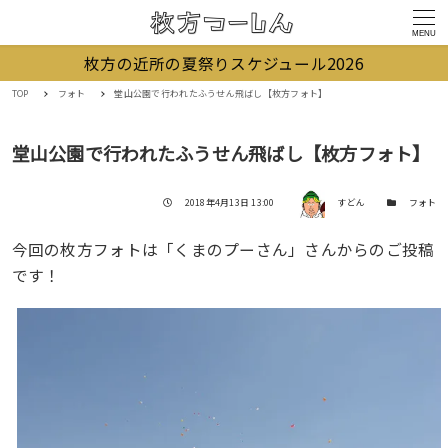
MENU
枚方の近所の夏祭りスケジュール2026
TOP
フォト
堂山公園で行われたふうせん飛ばし【枚方フォト】
堂山公園で行われたふうせん飛ばし【枚方フォト】
著者
投稿日
カテゴリー
2018年4月13日 13:00
すどん
フォト
今回の枚方フォトは「くまのプーさん」さんからのご投稿
です！