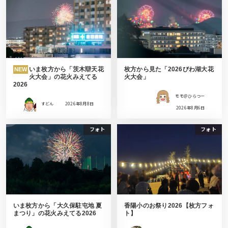
いま枚方から「茨木辯天花
枚方から見た「2026びわ湖大花
NEW
火大会」の花火みえてる
火大会」
2026
モモ＠ひらつー
すどん
2026年8月8日
2026年8月6日
フォト
フォト
いま枚方から「大久保駐屯地 夏
香陽小のお祭り2026【枚方フォ
まつり」の花火みえてる2026
ト】