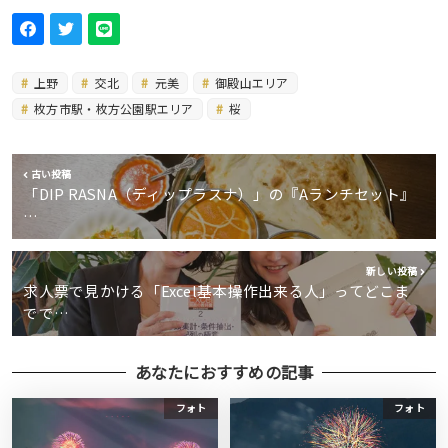
上野
交北
元美
御殿山エリア
枚方市駅・枚方公園駅エリア
桜
古い投稿
「DIP RASNA（ディップラスナ）」の『Aランチセット』
…
新しい投稿
求人票で見かける「Excel基本操作出来る人」ってどこま
でで…
あなたにおすすめの記事
フォト
フォト