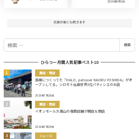
2026年8月1日
広告の後にも続きます
検
検索
索
ひらつー月間人気記事ベスト10
開店・閉店
高槻につくってた「HALO, patissier KAORU YOSHIDA」がオ
ープンしてる。シロモト出身世界3位パティシエのお店
2026年7月26日
開店・閉店
イオンモール久御山の複数店舗が開店＆閉店
2026年7月29日
ニュース