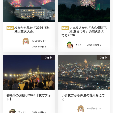
枚方から見た「2026びわ
いま枚方から「大久保駐屯
NEW
NEW
湖大花火大会」
地 夏まつり」の花火みえ
てる2026
モモ＠ひらつー
すどん
2026年8月5日
2026年8月6日
フォト
フォト
香陽小のお祭り2026【枚方フォ
いま枚方から芦屋の花火みえて
ト】
る
モモ＠ひらつー
アンドゥ
2026年8月4日