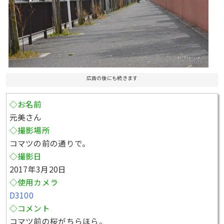
広告の後にも続きます
◇お名前
元美さん
◇撮影場所
コマツの前の通りで。
◇撮影日
2017年3月20日
◇使用カメラ
D3100
◇コメント
コマツ前の桜がちらほら。