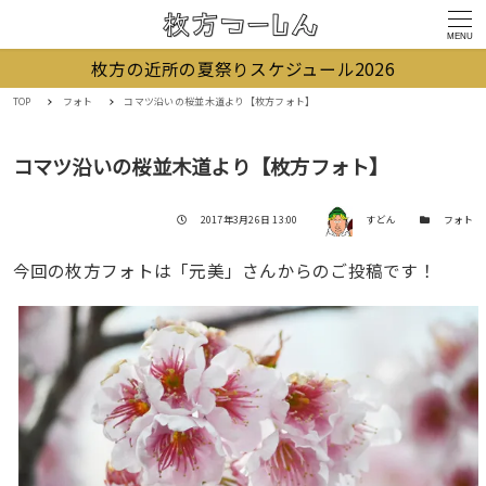
MENU
枚方の近所の夏祭りスケジュール2026
TOP
フォト
コマツ沿いの桜並木道より【枚方フォト】
コマツ沿いの桜並木道より【枚方フォト】
著者
投稿日
カテゴリー
2017年3月26日 13:00
すどん
フォト
今回の枚方フォトは「元美」さんからのご投稿です！