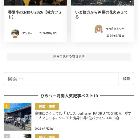
香陽小のお祭り2026【枚方フォ
いま枚方から芦屋の花火みえて
ト】
る
モモ＠ひらつー
アンドゥ
2026年8月4日
2026年8月1日
広告の後にも続きます
検
検索
索
ひらつー月間人気記事ベスト10
開店・閉店
高槻につくってた「HALO, patissier KAORU YOSHIDA」がオ
ープンしてる。シロモト出身世界3位パティシエのお店
2026年7月26日
開店・閉店