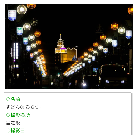
◇名前
すどん＠ひらつー
◇撮影場所
宮之阪
◇撮影日