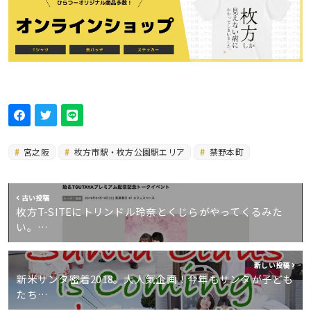
宮之阪
枚方市駅・枚方公園駅エリア
禁野本町
古い投稿
枚方T-SITEにトリンドル玲奈とくじらがやってくるみた
い。…
新しい投稿
新米サンタ密着2018。大人気企画！今年もサンタが子ども
たち…