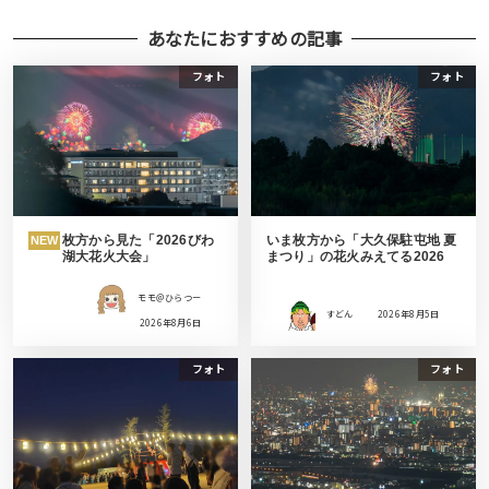
あなたにおすすめの記事
フォト
フォト
枚方から見た「2026びわ
いま枚方から「大久保駐屯地 夏
NEW
湖大花火大会」
まつり」の花火みえてる2026
モモ＠ひらつー
すどん
2026年8月5日
2026年8月6日
フォト
フォト