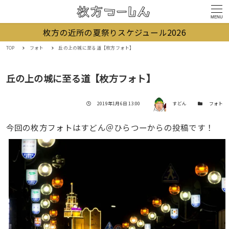
MENU
枚方の近所の夏祭りスケジュール2026
TOP
フォト
丘の上の城に至る道【枚方フォト】
丘の上の城に至る道【枚方フォト】
著者
投稿日
カテゴリー
2019年1月6日 13:00
すどん
フォト
今回の枚方フォトはすどん＠ひらつーからの投稿です！