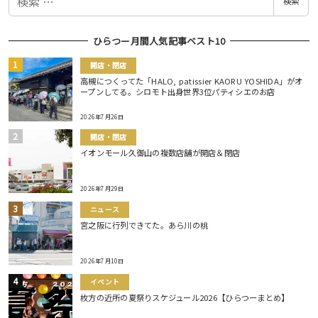
検索
索
ひらつー月間人気記事ベスト10
開店・閉店
高槻につくってた「HALO, patissier KAORU YOSHIDA」がオ
ープンしてる。シロモト出身世界3位パティシエのお店
2026年7月26日
開店・閉店
イオンモール久御山の複数店舗が開店＆閉店
2026年7月29日
ニュース
宮之阪に行列できてた。あら川の桃
2026年7月10日
イベント
枚方の近所の夏祭りスケジュール2026【ひらつーまとめ】