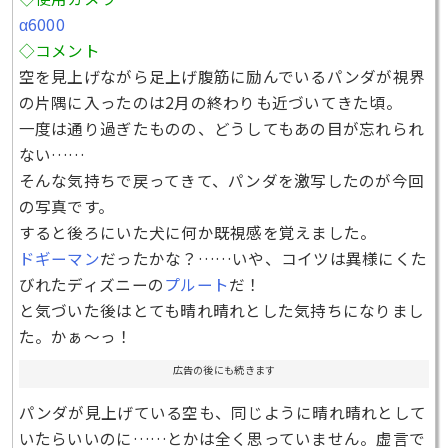
α6000
◇コメント
空を見上げながら足上げ腹筋に励んでいるパンダが視界
の片隅に入ったのは2月の終わりも近づいてきた頃。
一度は通り過ぎたものの、どうしてもあの目が忘れられ
ない……
そんな気持ちで戻ってきて、パンダを激写したのが今回
の写真です。
すると後ろにいた犬に何か既視感を覚えました。
ドギーマン
だったかな？……いや、コイツは異様にくた
びれたディズニーの
プルート
だ！
と気づいた後はとても晴れ晴れとした気持ちになりまし
た。かぁ〜っ！
広告の後にも続きます
パンダが見上げている空も、同じように晴れ晴れとして
いたらいいのに……とかは全く思っていません。虚言で