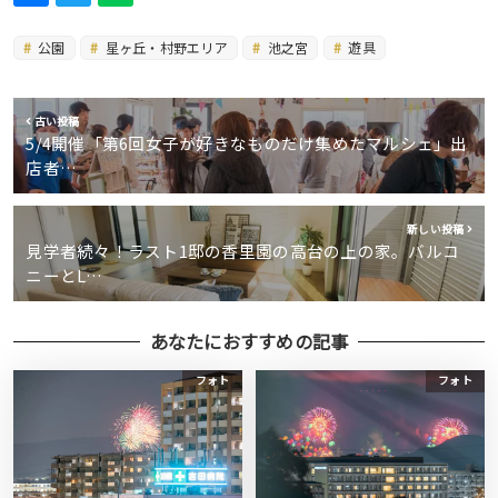
公園
星ヶ丘・村野エリア
池之宮
遊具
古い投稿
5/4開催「第6回女子が好きなものだけ集めたマルシェ」出
店者…
新しい投稿
見学者続々！ラスト1邸の香里園の高台の上の家。バルコ
ニーとL…
あなたにおすすめの記事
フォト
フォト