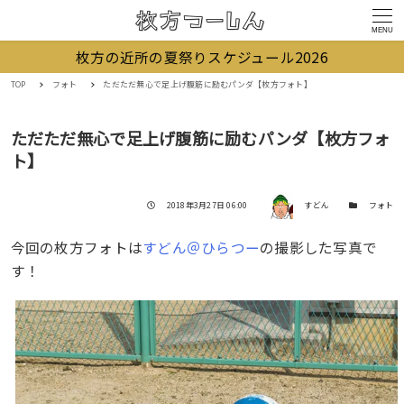
MENU
枚方の近所の夏祭りスケジュール2026
TOP
フォト
ただただ無心で足上げ腹筋に励むパンダ【枚方フォト】
ただただ無心で足上げ腹筋に励むパンダ【枚方フォ
ト】
著者
投稿日
カテゴリー
2018年3月27日 06:00
すどん
フォト
今回の枚方フォトは
すどん＠ひらつー
の撮影した写真で
す！