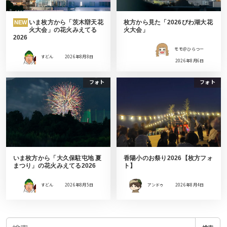
いま枚方から「茨木辯天花
枚方から見た「2026びわ湖大花
NEW
火大会」の花火みえてる
火大会」
2026
モモ＠ひらつー
すどん
2026年8月8日
2026年8月6日
フォト
フォト
いま枚方から「大久保駐屯地 夏
香陽小のお祭り2026【枚方フォ
まつり」の花火みえてる2026
ト】
すどん
2026年8月5日
アンドゥ
2026年8月4日
検