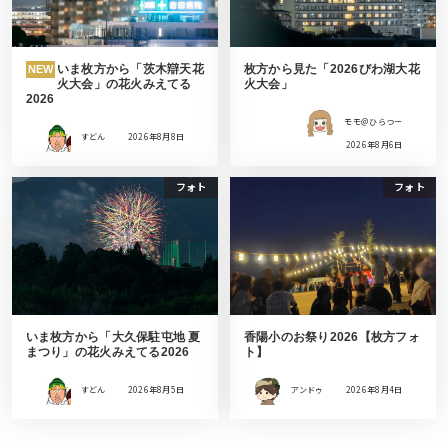
いま枚方から「茨木辯天花
枚方から見た「2026びわ湖大花
NEW
火大会」の花火みえてる
火大会」
2026
モモ＠ひらつー
すどん
2026年8月8日
2026年8月6日
フォト
フォト
いま枚方から「大久保駐屯地 夏
香陽小のお祭り2026【枚方フォ
まつり」の花火みえてる2026
ト】
すどん
2026年8月5日
アンドゥ
2026年8月4日