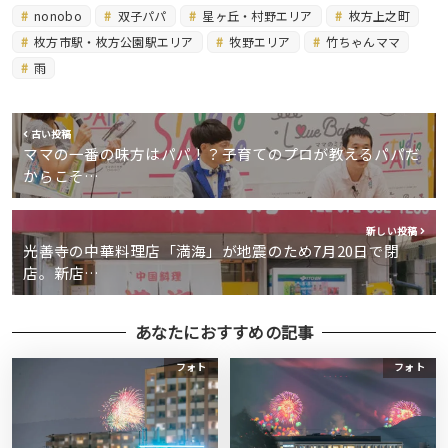
nonobo
双子パパ
星ヶ丘・村野エリア
枚方上之町
枚方市駅・枚方公園駅エリア
牧野エリア
竹ちゃんママ
雨
古い投稿
ママの一番の味方はパパ！？子育てのプロが教えるパパだ
からこそ…
新しい投稿
光善寺の中華料理店「満海」が地震のため7月20日で閉
店。新店…
あなたにおすすめの記事
フォト
フォト