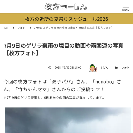
MENU
枚方の近所の夏祭りスケジュール2026
TOP
フォト
7月9日のゲリラ豪雨の境目の動画や雨関連の写真【枚方フォト】
7月9日のゲリラ豪雨の境目の動画や雨関連の写真
【枚方フォト】
著者
投稿日
カテゴリー
2018年7月10日 18:00
すどん
フォト
今回の枚方フォトは「双子パパ」さん、「nonobo」さ
ん、「竹ちゃんママ」さんからのご投稿です！
※7月9日のゲリラ豪雨と、6日あたりの雨の写真が混在しています。