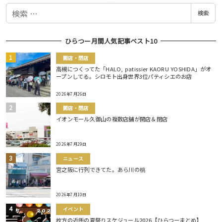
検
検索
索
ひらつー月間人気記事ベスト10
開店・閉店
高槻につくってた「HALO, patissier KAORU YOSHIDA」がオ
ープンしてる。シロモト出身世界3位パティシエのお店
2026年7月26日
開店・閉店
イオンモール久御山の複数店舗が開店＆閉店
2026年7月29日
ニュース
宮之阪に行列できてた。あら川の桃
2026年7月10日
イベント
枚方の近所の夏祭りスケジュール2026【ひらつーまとめ】