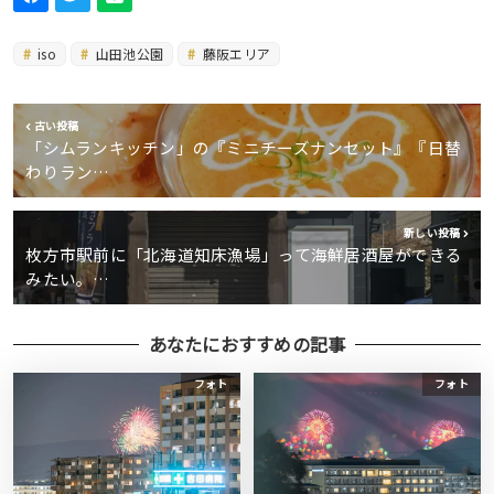
iso
山田池公園
藤阪エリア
古い投稿
「シムランキッチン」の『ミニチーズナンセット』『日替
わりラン…
新しい投稿
枚方市駅前に「北海道知床漁場」って海鮮居酒屋ができる
みたい。…
あなたにおすすめの記事
フォト
フォト