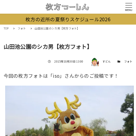
MENU
枚方の近所の夏祭りスケジュール2026
TOP
フォト
山田池公園のシカ男【枚方フォト】
山田池公園のシカ男【枚方フォト】
著者
投稿日
カテゴリー
2015年10月30日 13:00
すどん
フォト
今回の枚方フォトは「iso」さんからのご投稿です！