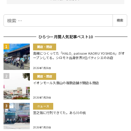
検
検索
索
ひらつー月間人気記事ベスト10
開店・閉店
高槻につくってた「HALO, patissier KAORU YOSHIDA」がオ
ープンしてる。シロモト出身世界3位パティシエのお店
2026年7月26日
開店・閉店
イオンモール久御山の複数店舗が開店＆閉店
2026年7月29日
ニュース
宮之阪に行列できてた。あら川の桃
2026年7月10日