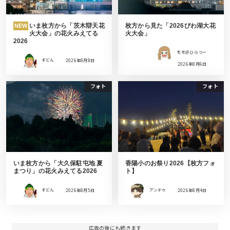
いま枚方から「茨木辯天花
枚方から見た「2026びわ湖大花
NEW
火大会」の花火みえてる
火大会」
2026
モモ＠ひらつー
すどん
2026年8月8日
2026年8月6日
フォト
フォト
いま枚方から「大久保駐屯地 夏
香陽小のお祭り2026【枚方フォ
まつり」の花火みえてる2026
ト】
すどん
2026年8月5日
アンドゥ
2026年8月4日
広告の後にも続きます