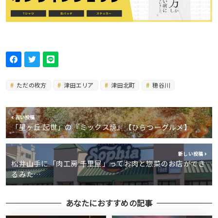
ただの枚方
津田エリア
津田北町
穂谷川
古い投稿
「星ヶ丘 起世」の『ミックス焼』【ひらつーグルメ】
新しい投稿
松井山手に「肉工房 千里屋」ってお肉と惣菜のお店ができ
るみた…
あなたにおすすめの記事