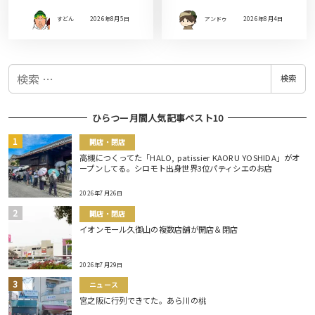
すどん
2026年8月5日
アンドゥ
2026年8月4日
検
検索
索
ひらつー月間人気記事ベスト10
開店・閉店
高槻につくってた「HALO, patissier KAORU YOSHIDA」がオ
ープンしてる。シロモト出身世界3位パティシエのお店
2026年7月26日
開店・閉店
イオンモール久御山の複数店舗が開店＆閉店
2026年7月29日
ニュース
宮之阪に行列できてた。あら川の桃