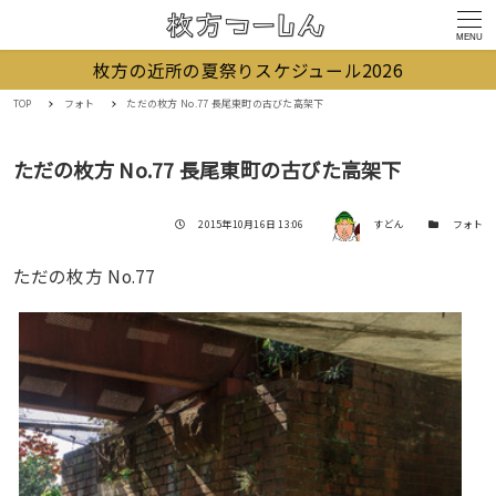
MENU
枚方の近所の夏祭りスケジュール2026
TOP
フォト
ただの枚方 No.77 長尾東町の古びた高架下
ただの枚方 No.77 長尾東町の古びた高架下
著者
投稿日
カテゴリー
2015年10月16日 13:06
すどん
フォト
ただの枚方 No.77