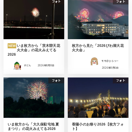
フォト
フォト
いま枚方から「茨木辯天花
枚方から見た「2026びわ湖大花
NEW
火大会」の花火みえてる
火大会」
2026
モモ＠ひらつー
すどん
2026年8月8日
2026年8月6日
フォト
フォト
いま枚方から「大久保駐屯地 夏
香陽小のお祭り2026【枚方フォ
まつり」の花火みえてる2026
ト】