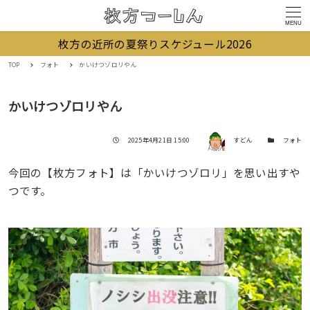
MENU
枚方の近所の夏祭りスケジュール2026
TOP
フォト
かいけつゾロリやん
かいけつゾロリやん
著者
投稿日
カテゴリー
2025年4月21日 15:00
すどん
フォト
今回の【枚方フォト】は「かいけつゾロリ」を思い出すや
つです。