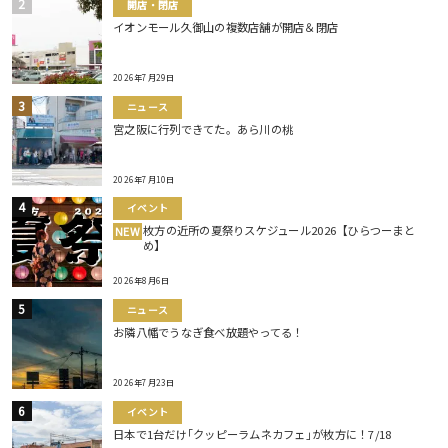
開店・閉店
イオンモール久御山の複数店舗が開店＆閉店
2026年7月29日
ニュース
宮之阪に行列できてた。あら川の桃
2026年7月10日
イベント
枚方の近所の夏祭りスケジュール2026【ひらつーまと
NEW
め】
2026年8月6日
ニュース
お隣八幡でうなぎ食べ放題やってる！
2026年7月23日
イベント
日本で1台だけ｢クッピーラムネカフェ｣が枚方に！7/18