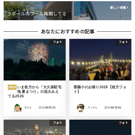
新しい投稿
ラポールのプール再開してる
あなたにおすすめの記事
フォト
フォト
いま枚方から「大久保駐屯
香陽小のお祭り2026【枚方フォ
NEW
地 夏まつり」の花火みえ
ト】
てる2026
すどん
2026年8月5日
アンドゥ
2026年8月4日
フォト
フォト