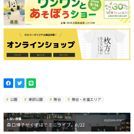
公園
東部公園
穂谷
穂谷・氷室エリア
古い投稿
森口博子がくずはでミニライブ。6/22