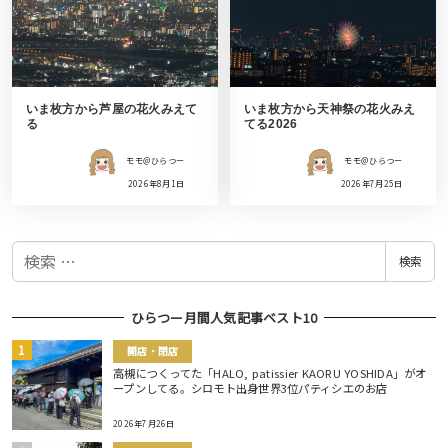
いま枚方から芦屋の花火みえて
いま枚方から天神祭の花火みえ
る
てる2026
モモ＠ひらつー
モモ＠ひらつー
2026年8月1日
2026年7月25日
検
検索
索
ひらつー月間人気記事ベスト10
開店・閉店
高槻につくってた「HALO, patissier KAORU YOSHIDA」がオ
ープンしてる。シロモト出身世界3位パティシエのお店
2026年7月26日