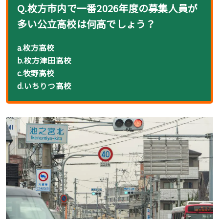
Q.枚方市内で一番2026年度の募集人員が
多い公立高校は何高でしょう？
a.枚方高校
b.枚方津田高校
c.牧野高校
d.いちりつ高校