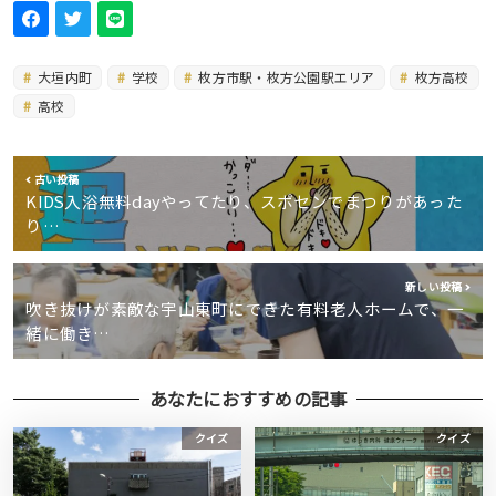
大垣内町
学校
枚方市駅・枚方公園駅エリア
枚方高校
高校
古い投稿
KIDS入浴無料dayやってたり、スポセンでまつりがあった
り…
新しい投稿
吹き抜けが素敵な宇山東町にできた有料老人ホームで、一
緒に働き…
あなたにおすすめの記事
クイズ
クイズ