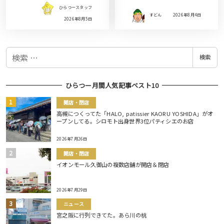
ひらつースタッフ
すどん
2026年8月4日
2026年8月5日
検
検索
索
ひらつー月間人気記事ベスト10
開店・閉店
高槻につくってた「HALO, patissier KAORU YOSHIDA」がオ
ープンしてる。シロモト出身世界3位パティシエのお店
2026年7月26日
開店・閉店
イオンモール久御山の複数店舗が開店＆閉店
2026年7月29日
ニュース
宮之阪に行列できてた。あら川の桃