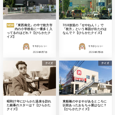
「東西南北」の中で枚方市
7/18放送の「せやねん！」で
NEW
内の小学校名に一番多く入
「枚方」という単語が出たのは
ってるのはどれ？【ひらかたク
なんで？【ひらかたクイズ】
イズ】
モモ＠ひらつー
モモ＠ひらつー
2026年8月7日
2026年8月6日
クイズ
クイズ
昭和27年にひらかた温泉を訪れ
東船橋のやまやがあるところに
た銀幕のスターは？【ひらかた
以前あったおもちゃ屋はなに？
クイズ】
【ひらかたクイズ】