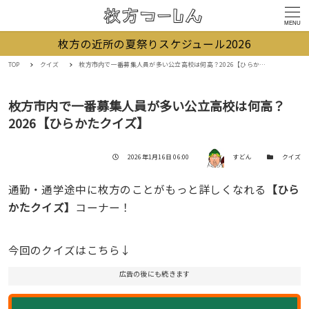
MENU
枚方の近所の夏祭りスケジュール2026
TOP
クイズ
枚方市内で一番募集人員が多い公立高校は何高？2026【ひらかたクイズ】
枚方市内で一番募集人員が多い公立高校は何高？
2026【ひらかたクイズ】
著者
投稿日
カテゴリー
2026年1月16日 06:00
すどん
クイズ
通勤・通学途中に枚方のことがもっと詳しくなれる
【ひら
かたクイズ】
コーナー！
今回のクイズはこちら↓
広告の後にも続きます